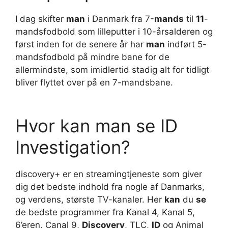
I dag skifter
man
i Danmark fra 7-
mands
til
11
-
mandsfodbold som lilleputter i 10-årsalderen og
først inden for de senere år har
man
indført 5-
mandsfodbold på mindre bane for de
allermindste, som imidlertid stadig alt for tidligt
bliver flyttet over på en 7-mandsbane.
Hvor kan man se ID
Investigation?
discovery+ er en streamingtjeneste som giver
dig det bedste indhold fra nogle af Danmarks,
og verdens, største TV-kanaler. Her
kan
du
se
de bedste programmer fra Kanal 4, Kanal 5,
6’eren, Canal 9,
Discovery
, TLC,
ID
og Animal