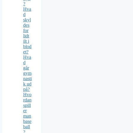
?
Hva
d
skyl
des
for
lidt
ilt i
blod
et?
Hva
d
går
gym
nasti
k ud
på?
Hvo
rdan
spill
er
man
base
ball
?