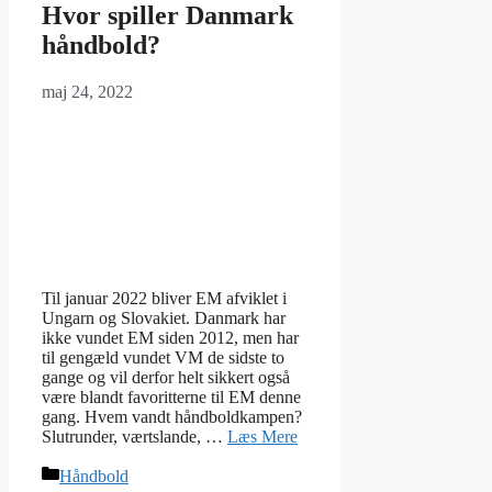
Hvor spiller Danmark
håndbold?
maj 24, 2022
Til januar 2022 bliver EM afviklet i
Ungarn og Slovakiet. Danmark har
ikke vundet EM siden 2012, men har
til gengæld vundet VM de sidste to
gange og vil derfor helt sikkert også
være blandt favoritterne til EM denne
gang. Hvem vandt håndboldkampen?
Slutrunder, værtslande, …
Læs Mere
Kategorier
Håndbold