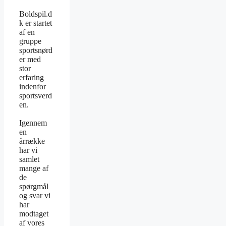
Boldspil.d
k er startet
af en
gruppe
sportsnørd
er med
stor
erfaring
indenfor
sportsverd
en.
Igennem
en
årrække
har vi
samlet
mange af
de
spørgmål
og svar vi
har
modtaget
af vores