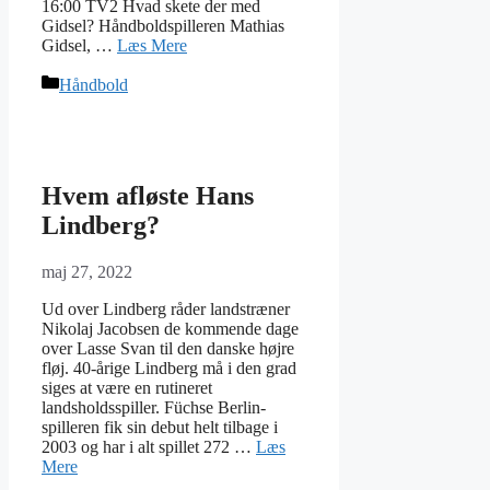
16:00 TV2 Hvad skete der med
Gidsel? Håndboldspilleren Mathias
Gidsel, …
Læs Mere
Kategorier
Håndbold
Hvem afløste Hans
Lindberg?
maj 27, 2022
Ud over Lindberg råder landstræner
Nikolaj Jacobsen de kommende dage
over Lasse Svan til den danske højre
fløj. 40-årige Lindberg må i den grad
siges at være en rutineret
landsholdsspiller. Füchse Berlin-
spilleren fik sin debut helt tilbage i
2003 og har i alt spillet 272 …
Læs
Mere