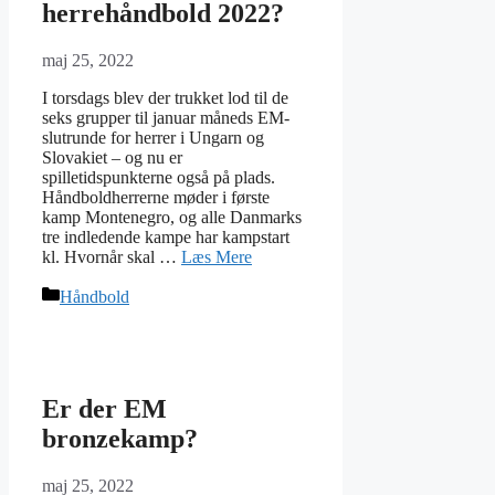
herrehåndbold 2022?
maj 25, 2022
I torsdags blev der trukket lod til de
seks grupper til januar måneds EM-
slutrunde for herrer i Ungarn og
Slovakiet – og nu er
spilletidspunkterne også på plads.
Håndboldherrerne møder i første
kamp Montenegro, og alle Danmarks
tre indledende kampe har kampstart
kl. Hvornår skal …
Læs Mere
Kategorier
Håndbold
Er der EM
bronzekamp?
maj 25, 2022