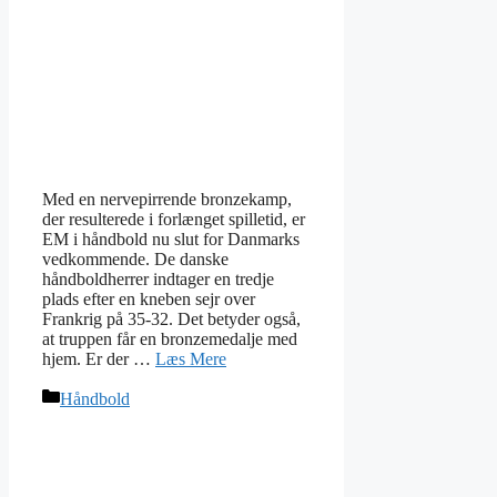
Med en nervepirrende bronzekamp,
der resulterede i forlænget spilletid, er
EM i håndbold nu slut for Danmarks
vedkommende. De danske
håndboldherrer indtager en tredje
plads efter en kneben sejr over
Frankrig på 35-32. Det betyder også,
at truppen får en bronzemedalje med
hjem. Er der …
Læs Mere
Kategorier
Håndbold