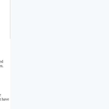
ed
en.
e
t have