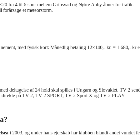
20 fra 4 til 6 spor mellem Gribsvad og Nørre Aaby åbner for trafik.
il
forårsage et meteorstorm.
nement, med fysisk kort: Månedlig betaling 12×140,- kr. = 1.680,- kr el
 med deltagelse af 24 hold skal spilles i Ungarn og Slovakiet. TV 2 sen
es direkte på TV 2, TV 2 SPORT, TV 2 Sport X og TV 2 PLAY.
ea?
lsea
i 2003, og under hans ejerskab har klubben blandt andet vundet f