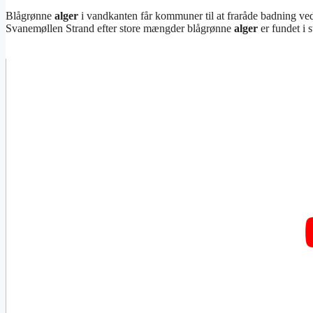
Blågrønne
alger
i vandkanten får kommuner til at fraråde badning v
Svanemøllen Strand efter store mængder blågrønne
alger
er fundet i 