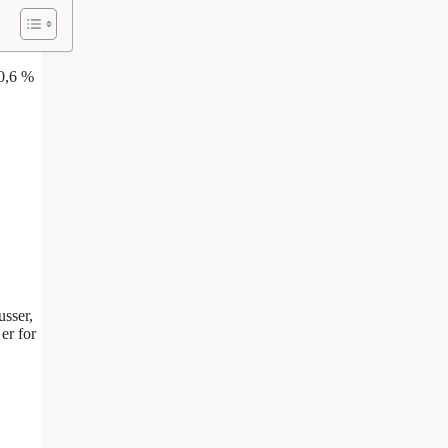
0,6 %
sser,
er for