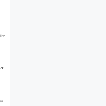
ler
der
em