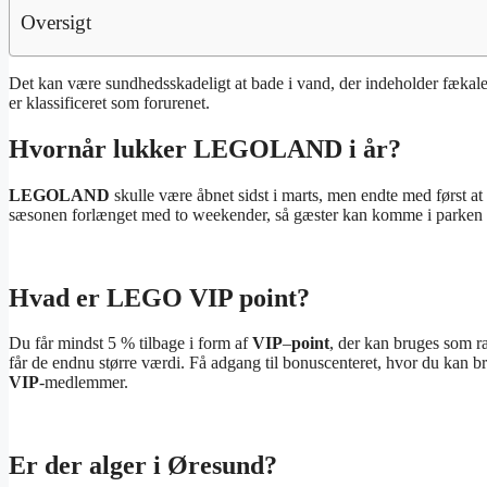
Oversigt
Det kan være sundhedsskadeligt at bade i vand, der indeholder fæka
er klassificeret som forurenet.
Hvornår lukker LEGOLAND i år?
LEGOLAND
skulle være åbnet sidst i marts, men endte med først a
sæsonen forlænget med to weekender, så gæster kan komme i parken h
Hvad er LEGO VIP point?
Du får mindst 5 % tilbage i form af
VIP
–
point
, der kan bruges som r
får de endnu større værdi. Få adgang til bonuscenteret, hvor du kan 
VIP
-medlemmer.
Er der alger i Øresund?