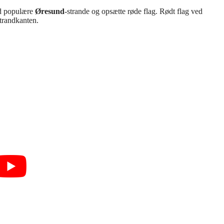
ed populære
Øresund
-strande og opsætte røde flag. Rødt flag ved
strandkanten.