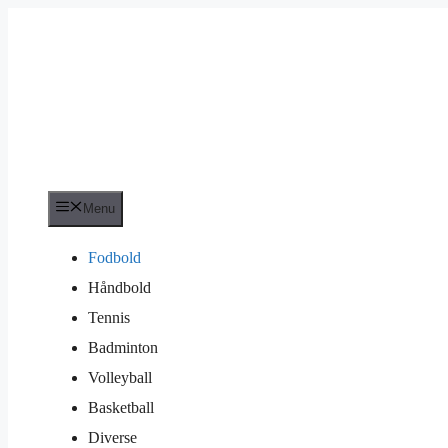
Hop
til
indhold
Menu
Fodbold
Håndbold
Tennis
Badminton
Volleyball
Basketball
Diverse