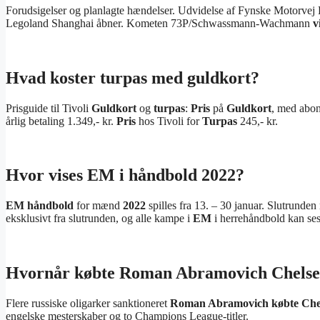
Forudsigelser og planlagte hændelser. Udvidelse af Fynske Motorvej E
Legoland Shanghai åbner. Kometen 73P/Schwassmann-Wachmann
v
Hvad koster turpas med guldkort?
Prisguide til Tivoli
Guldkort
og
turpas
:
Pris
på
Guldkort
, med abon
årlig betaling 1.349,- kr.
Pris
hos Tivoli for
Turpas
245,- kr.
Hvor vises EM i håndbold 2022?
EM håndbold
for mænd
2022
spilles fra 13. – 30 januar. Slutrunden
eksklusivt fra slutrunden, og alle kampe i
EM
i herrehåndbold kan s
Hvornår købte Roman Abramovich Chels
Flere russiske oligarker sanktioneret
Roman Abramovich købte Che
engelske mesterskaber og to Champions League-titler.