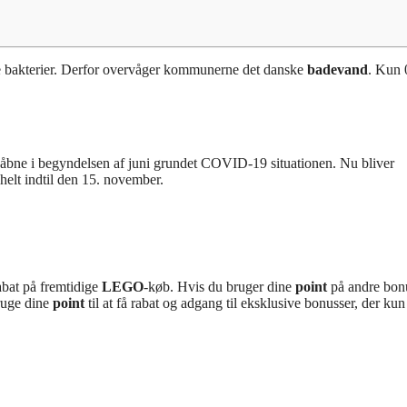
le bakterier. Derfor overvåger kommunerne det danske
badevand
. Kun 
t åbne i begyndelsen af juni grundet COVID-19 situationen. Nu bliver
elt indtil den 15. november.
abat på fremtidige
LEGO
-køb. Hvis du bruger dine
point
på andre bonu
bruge dine
point
til at få rabat og adgang til eksklusive bonusser, der kun 