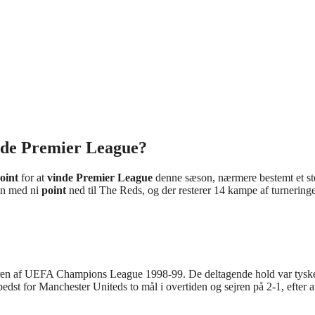
nde Premier League?
oint
for at
vinde Premier League
denne sæson, nærmere bestemt et st
aen med ni
point
ned til The Reds, og der resterer 14 kampe af turnering
eren af UEFA Champions League 1998-99. De deltagende hold var tysk
dst for Manchester Uniteds to mål i overtiden og sejren på 2-1, efter a