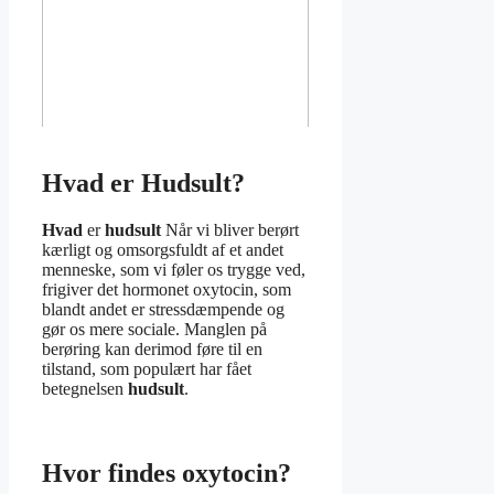
Hvad er Hudsult?
Hvad
er
hudsult
Når vi bliver berørt
kærligt og omsorgsfuldt af et andet
menneske, som vi føler os trygge ved,
frigiver det hormonet oxytocin, som
blandt andet er stressdæmpende og
gør os mere sociale. Manglen på
berøring kan derimod føre til en
tilstand, som populært har fået
betegnelsen
hudsult
.
Hvor findes oxytocin?