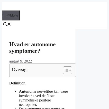
Hop
til
indhold
Menu
Hvad er autonome
symptomer?
august 9, 2022
Oversigt
Definition
Autonome
nervefibre kan være
involveret ved de fleste
symmetriske perifere
neuropatier.
De
autonome symptomer
er