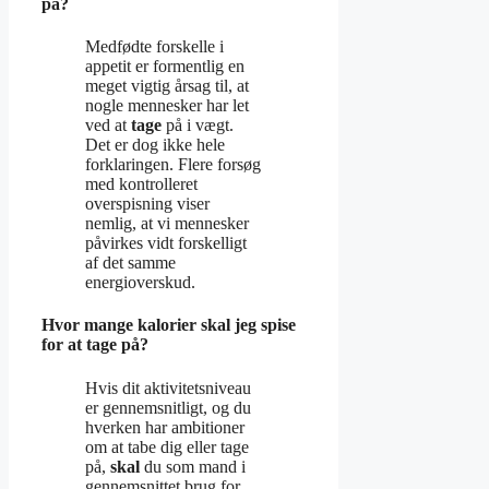
på?
Medfødte forskelle i
appetit er formentlig en
meget vigtig årsag til, at
nogle mennesker har let
ved at
tage
på i vægt.
Det er dog ikke hele
forklaringen. Flere forsøg
med kontrolleret
overspisning viser
nemlig, at vi mennesker
påvirkes vidt forskelligt
af det samme
energioverskud.
Hvor mange kalorier skal jeg spise
for at tage på?
Hvis dit aktivitetsniveau
er gennemsnitligt, og du
hverken har ambitioner
om at tabe dig eller tage
på,
skal
du som mand i
gennemsnittet brug for