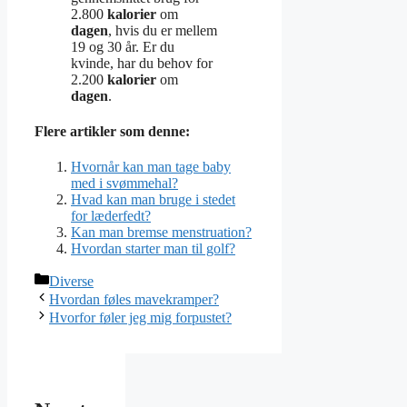
2.800
kalorier
om
dagen
, hvis du er mellem
19 og 30 år. Er du
kvinde, har du behov for
2.200
kalorier
om
dagen
.
Flere artikler som denne:
Hvornår kan man tage baby
med i svømmehal?
Hvad kan man bruge i stedet
for læderfedt?
Kan man bremse menstruation?
Hvordan starter man til golf?
Kategorier
Diverse
Hvordan føles mavekramper?
Hvorfor føler jeg mig forpustet?