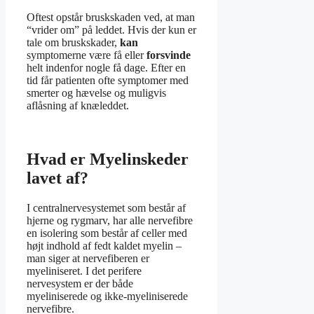
Oftest opstår bruskskaden ved, at man
“vrider om” på leddet. Hvis der kun er
tale om bruskskader,
kan
symptomerne være få eller
forsvinde
helt indenfor nogle få dage. Efter en
tid får patienten ofte symptomer med
smerter og hævelse og muligvis
aflåsning af knæleddet.
Hvad er Myelinskeder
lavet af?
I centralnervesystemet som består af
hjerne og rygmarv, har alle nervefibre
en isolering som består af celler med
højt indhold af fedt kaldet myelin –
man siger at nervefiberen er
myeliniseret. I det perifere
nervesystem er der både
myeliniserede og ikke-myeliniserede
nervefibre.