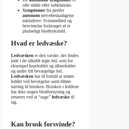
ofte milde eller subkliniske.
Symptomer
fra perifer
autonom
nervebeskadigelse
inkluderer: Svimmelhed og
besvimelse forårsaget af et
pludseligt blodtryksfald.
Hvad er ledvæske?
Ledvæsken
er den væske, der findes
inde i de såkaldt ægte led, som for
eksempel knæleddet og albueleddet
og andre frit bevægelige led.
Ledvæsken
har til formål at smøre
leddet ved bevægelse samt tilføre
næring til brusken. Brusken i leddene
har ikke nogen blodforsyning og
ernæres ved at “suge”
ledvæske
til
sig.
Kan brusk forsvinde?