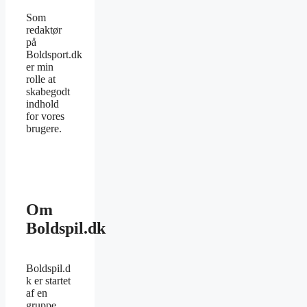
Som
redaktør
på
Boldsport.dk
er min
rolle at
skabegodt
indhold
for vores
brugere.
Om
Boldspil.dk
Boldspil.d
k er startet
af en
gruppe