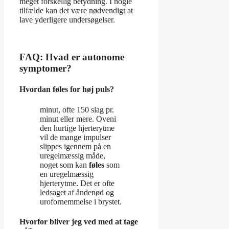
meget forskellig betydning. I nogle
tilfælde kan det være nødvendigt at
lave yderligere undersøgelser.
FAQ: Hvad er autonome
symptomer?
Hvordan føles for høj puls?
minut, ofte 150 slag pr.
minut eller mere. Oveni
den hurtige hjerterytme
vil de mange impulser
slippes igennem på en
uregelmæssig måde,
noget som kan
føles
som
en uregelmæssig
hjerterytme. Det er ofte
ledsaget af åndenød og
urofornemmelse i brystet.
Hvorfor bliver jeg ved med at tage