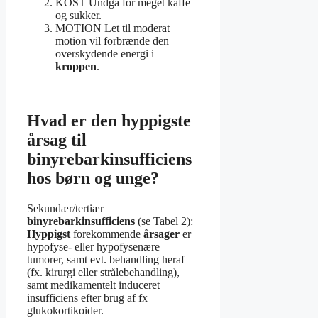
KOST Undgå for meget kaffe
og sukker.
MOTION Let til moderat
motion vil forbrænde den
overskydende energi i
kroppen
.
Hvad er den hyppigste
årsag til
binyrebarkinsufficiens
hos børn og unge?
Sekundær/tertiær
binyrebarkinsufficiens
(se Tabel 2):
Hyppigst
forekommende
årsager
er
hypofyse- eller hypofysenære
tumorer, samt evt. behandling heraf
(fx. kirurgi eller strålebehandling),
samt medikamentelt induceret
insufficiens efter brug af fx
glukokortikoider.