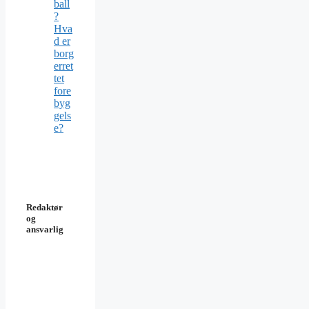
ball
?
Hva
d er
borg
erret
tet
fore
byg
gels
e?
Redaktør
og
ansvarlig