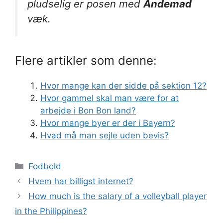
pludselig er posen med
Andemad
væk.
Flere artikler som denne:
Hvor mange kan der sidde på sektion 12?
Hvor gammel skal man være for at
arbejde i Bon Bon land?
Hvor mange byer er der i Bayern?
Hvad må man sejle uden bevis?
Kategorier
Fodbold
Hvem har billigst internet?
How much is the salary of a volleyball player
in the Philippines?