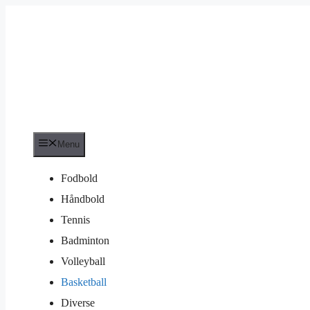
Hop
til
indhold
Menu
Fodbold
Håndbold
Tennis
Badminton
Volleyball
Basketball
Diverse