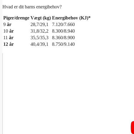
Hvad er dit barns energibehov?
Piger/drenge
Vægt (kg)
Energibehov (KJ)*
9
år
28,7/29,1
7.120/7.660
10
år
31,8/32,2
8.300/8.940
11
år
35,5/35,3
8.360/8.900
12 år
40,4/39,1
8.750/9.140