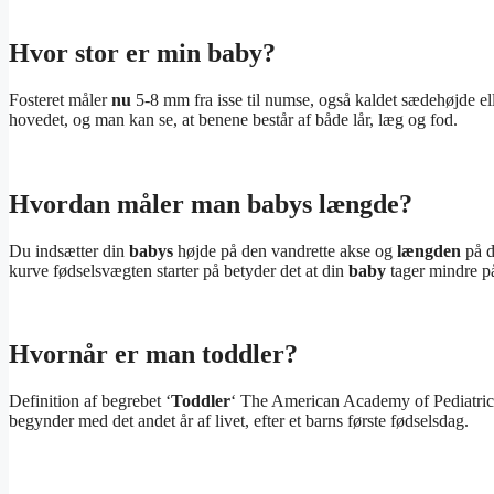
Hvor stor er min baby?
Fosteret måler
nu
5-8 mm fra isse til numse, også kaldet sædehøjde 
hovedet, og man kan se, at benene består af både lår, læg og fod.
Hvordan måler man babys længde?
Du indsætter din
babys
højde på den vandrette akse og
længden
på d
kurve fødselsvægten starter på betyder det at din
baby
tager mindre på
Hvornår er man toddler?
Definition af begrebet ‘
Toddler
‘ The American Academy of Pediatri
begynder med det andet år af livet, efter et barns første fødselsdag.