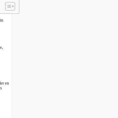
in
e,
ler en
ts