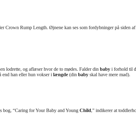
eller Crown Rump Length. Øjnene kan ses som fordybninger på siden af
en lodrette, og aflæser hvor de to mødes. Falder din
baby
i forhold til 
 end han eller hun vokser i
længde
(din
baby
skal have mere mad).
cs bog, “Caring for Your Baby and Young
Child
,” indikerer at toddlerh