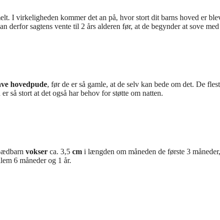
t. I virkeligheden kommer det an på, hvor stort dit barns hoved er ble
derfor sagtens vente til 2 års alderen før, at de begynder at sove me
ave hovedpude
, før de er så gamle, at de selv kan bede om det. De fles
er så stort at det også har behov for støtte om natten.
spædbarn
vokser
ca. 3,5
cm
i længden om måneden de første 3 måneder
em 6 måneder og 1 år.