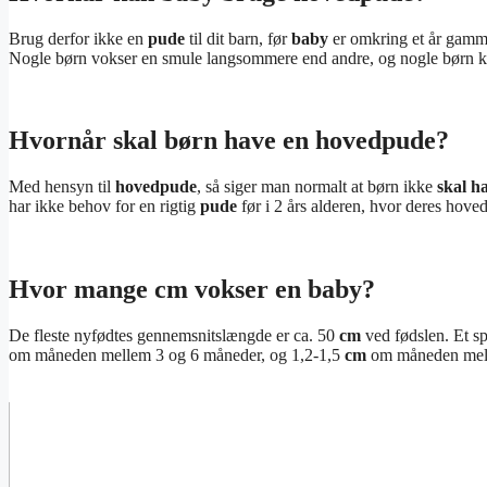
Brug derfor ikke en
pude
til dit barn, før
baby
er omkring et år gammel
Nogle børn vokser en smule langsommere end andre, og nogle børn kan 
Hvornår skal børn have en hovedpude?
Med hensyn til
hovedpude
, så siger man normalt at børn ikke
skal h
har ikke behov for en rigtig
pude
før i 2 års alderen, hvor deres hoved 
Hvor mange cm vokser en baby?
De fleste nyfødtes gennemsnitslængde er ca. 50
cm
ved fødslen. Et 
om måneden mellem 3 og 6 måneder, og 1,2-1,5
cm
om måneden mell