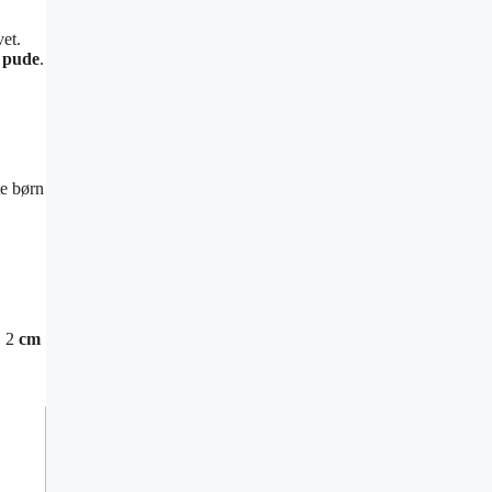
vet.
d
pude
.
te børn
, 2
cm