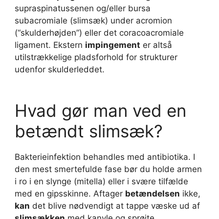
supraspinatussenen og/eller bursa
subacromiale (slimsæk) under acromion
(“skulderhøjden”) eller det coracoacromiale
ligament. Ekstern
impingement
er altså
utilstrækkelige pladsforhold for strukturer
udenfor skulderleddet.
Hvad gør man ved en
betændt slimsæk?
Bakterieinfektion behandles med antibiotika. I
den mest smertefulde fase bør du holde armen
i ro i en slynge (mitella) eller i svære tilfælde
med en gipsskinne. Aftager
betændelsen
ikke,
kan
det blive nødvendigt at tappe væske ud af
slimsækken
med kanyle og sprøjte.