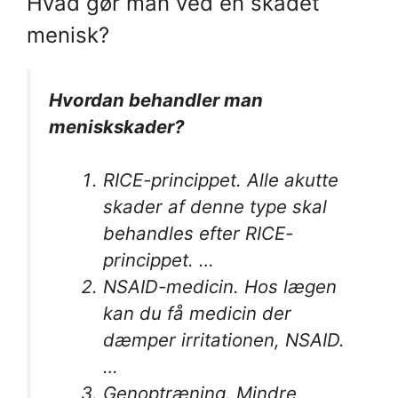
Hvad gør man ved en skadet
menisk?
Hvordan behandler
man
meniskskader
?
RICE-princippet. Alle akutte
skader af denne type skal
behandles efter RICE-
princippet. …
NSAID-medicin. Hos lægen
kan du få medicin der
dæmper irritationen, NSAID.
…
Genoptræning. Mindre