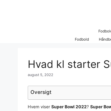
Hop
til
indhold
Fodbol
Fodbold
Håndb
Hvad kl starter 
august 5, 2022
Oversigt
Hvem viser
Super Bowl 2022
?
Super Bo