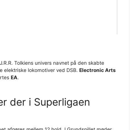
 J.R.R. Tolkiens univers navnet på den skabte
ie elektriske lokomotiver ved DSB.
Electronic Arts
ortes
EA
.
r der i Superligaen
et afgøres mellem 12 hold. I Grundspillet møder