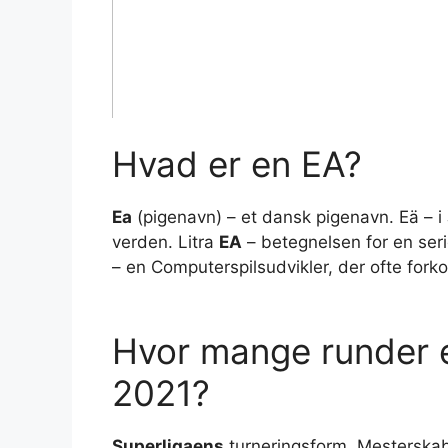
Hvad er en EA?
Ea
(pigenavn) – et dansk pigenavn. Eä – i
verden. Litra
EA
– betegnelsen for en ser
– en Computerspilsudvikler, der ofte fork
Hvor mange runder e
2021?
Superligaens
turneringsform. Mesterskab