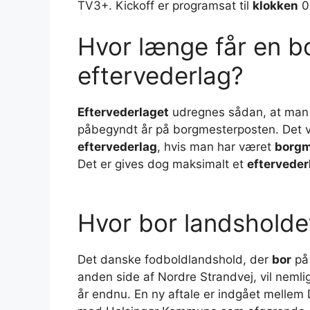
TV3+. Kickoff er programsat til
klokken
00
Hvor længe får en b
eftervederlag?
Eftervederlaget
udregnes sådan, at ma
påbegyndt år på borgmesterposten. Det v
eftervederlag
, hvis man har været
borgm
Det er gives dog maksimalt et
efterveder
Hvor bor landsholde
Det danske fodboldlandshold, der
bor
på 
anden side af Nordre Strandvej, vil neml
år endnu. En ny aftale er indgået mellem