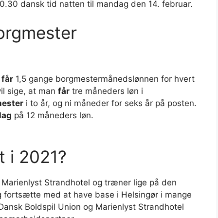
.30 dansk tid natten til mandag den 14. februar.
orgmester
n
får
1,5 gange borgmestermånedslønnen for hvert
il sige, at man
får
tre måneders løn i
ester
i to år, og ni måneder for seks år på posten.
lag
på 12 måneders løn.
t i 2021?
Marienlyst Strandhotel og træner lige på den
ig fortsætte med at have base i Helsingør i mange
 Dansk Boldspil Union og Marienlyst Strandhotel