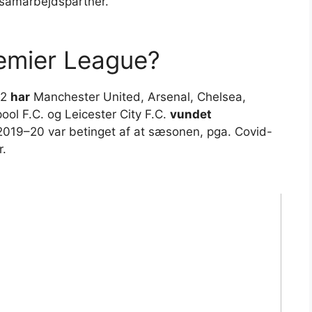
samarbejdspartner.
emier League?
92
har
Manchester United, Arsenal, Chelsea,
ool F.C. og Leicester City F.C.
vundet
2019–20 var betinget af at sæsonen, pga. Covid-
r.