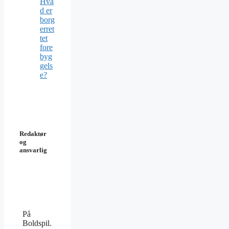
Hva
d er
borg
erret
tet
fore
byg
gels
e?
Redaktør
og
ansvarlig
På
Boldspil.