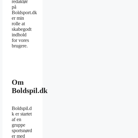
redaktør
på
Boldsport.dk
er min
rolle at
skabegodt
indhold
for vores
brugere.
Om
Boldspil.dk
Boldspil.d
k er startet
af en
gruppe
sportsnørd
er med