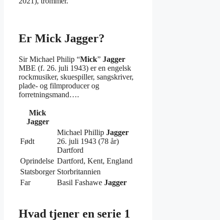
2021), trommer.
Er Mick Jagger?
Sir Michael Philip “
Mick
”
Jagger
MBE (f. 26. juli 1943) er en engelsk
rockmusiker, skuespiller, sangskriver,
plade- og filmproducer og
forretningsmand….
Mick
Jagger
Michael Phillip
Jagger
Født
26. juli 1943 (78 år)
Dartford
Oprindelse
Dartford, Kent, England
Statsborger
Storbritannien
Far
Basil Fashawe
Jagger
Hvad tjener en serie 1