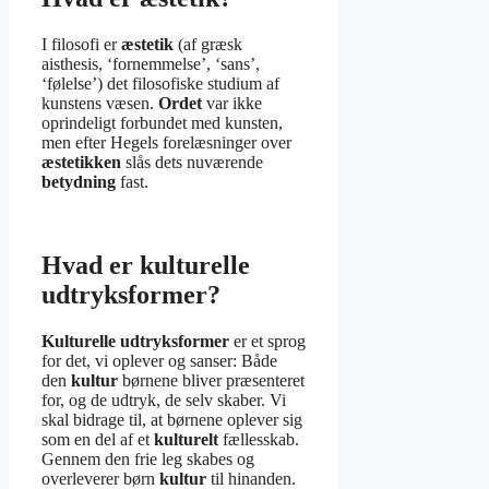
I filosofi er
æstetik
(af græsk
aisthesis, ‘fornemmelse’, ‘sans’,
‘følelse’) det filosofiske studium af
kunstens væsen.
Ordet
var ikke
oprindeligt forbundet med kunsten,
men efter Hegels forelæsninger over
æstetikken
slås dets nuværende
betydning
fast.
Hvad er kulturelle
udtryksformer?
Kulturelle udtryksformer
er et sprog
for det, vi oplever og sanser: Både
den
kultur
børnene bliver præsenteret
for, og de udtryk, de selv skaber. Vi
skal bidrage til, at børnene oplever sig
som en del af et
kulturelt
fællesskab.
Gennem den frie leg skabes og
overleverer børn
kultur
til hinanden.