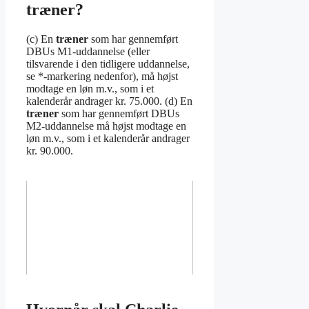
træner?
(c) En
træner
som har gennemført
DBUs M1-uddannelse (eller
tilsvarende i den tidligere uddannelse,
se *-markering nedenfor), må højst
modtage en løn m.v., som i et
kalenderår andrager kr. 75.000. (d) En
træner
som har gennemført DBUs
M2-uddannelse må højst modtage en
løn m.v., som i et kalenderår andrager
kr. 90.000.