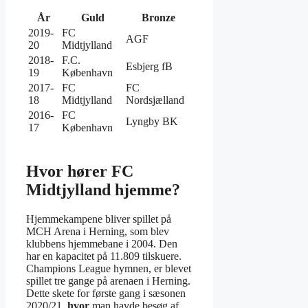
År
Guld
Bronze
2019-
FC
AGF
20
Midtjylland
2018-
F.C.
Esbjerg fB
19
København
2017-
FC
FC
18
Midtjylland
Nordsjælland
2016-
FC
Lyngby BK
17
København
Hvor hører FC
Midtjylland hjemme?
Hjemmekampene bliver spillet på
MCH Arena i Herning, som blev
klubbens hjemmebane i 2004. Den
har en kapacitet på 11.809 tilskuere.
Champions League hymnen, er blevet
spillet tre gange på arenaen i Herning.
Dette skete for første gang i sæsonen
2020/21,
hvor
man havde besøg af