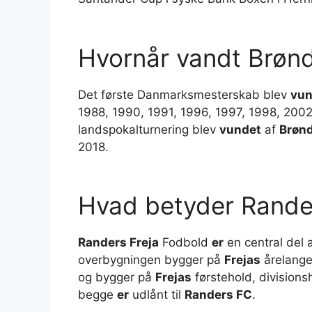
Hvornår vandt Brøn
Det første Danmarksmesterskab blev
vun
1988, 1990, 1991, 1996, 1997, 1998, 200
landspokalturnering blev
vundet
af
Brøn
2018.
Hvad betyder Rande
Randers Freja
Fodbold
er
en central del
overbygningen bygger på
Frejas
årelange
og bygger på
Frejas
førstehold, divisions
begge
er
udlånt til
Randers FC
.