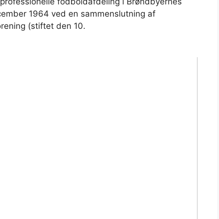
professionelle fodboldafdeling i Brøndbyernes
december 1964 ved en sammenslutning af
ening (stiftet den 10.