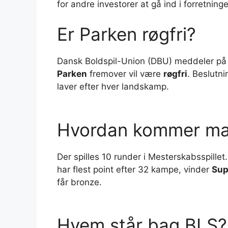
for andre investorer at gå ind i forretni
Er Parken røgfri?
Dansk Boldspil-Union (DBU) meddeler på s
Parken
fremover vil være
røgfri
. Beslutn
laver efter hver landskamp.
Hvordan kommer man
Der spilles 10 runder i Mesterskabsspillet
har flest point efter 32 kampe, vinder
Sup
får bronze.
Hvem står bag BLS?