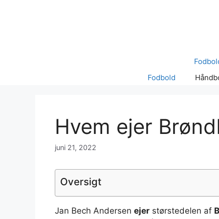
Hop
til
indhold
Fodbol
Fodbold
Håndb
Hvem ejer Brønd
juni 21, 2022
Oversigt
Jan Bech Andersen
ejer
størstedelen af