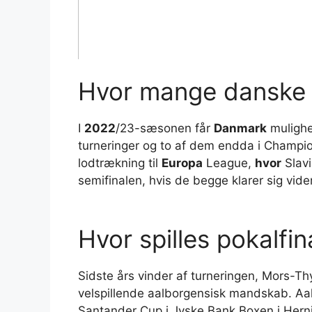
Hvor mange danske 
I
2022
/23-sæsonen får
Danmark
mulighe
turneringer og to af dem endda i Champio
lodtrækning til
Europa
League,
hvor
Slavi
semifinalen, hvis de begge klarer sig vider
Hvor spilles pokalfi
Sidste års vinder af turneringen, Mors-T
velspillende aalborgensisk mandskab. A
Santander Cup i Jyske Bank Boxen i Hern