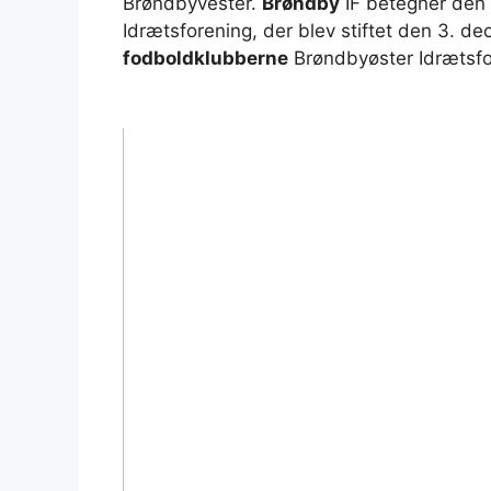
Brøndbyvester.
Brøndby
IF betegner den 
Idrætsforening, der blev stiftet den 3. 
fodboldklubberne
Brøndbyøster Idrætsfor