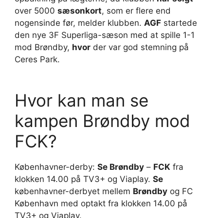
over 5000
sæsonkort
, som er flere end
nogensinde før, melder klubben.
AGF
startede
den nye 3F Superliga-sæson med at spille 1-1
mod Brøndby,
hvor
der var god stemning på
Ceres Park.
Hvor kan man se
kampen Brøndby mod
FCK?
Københavner-derby:
Se Brøndby
–
FCK
fra
klokken 14.00 på TV3+ og Viaplay.
Se
københavner-derbyet mellem
Brøndby
og FC
København med optakt fra klokken 14.00 på
TV3+ og Viaplay.