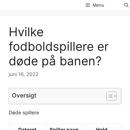
Hop
Menu
til
indhold
Hvilke
fodboldspillere er
døde på banen?
juni 16, 2022
Oversigt
Døde spillere
Dateret
Spiller navn
Hold