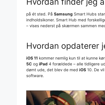
Hvordan finder jeg 
på ét sted. På
Samsung
Smart Hubs star
indholdsikoner. Smart Hub med forskelli
– vises nederst på skærmen sammen med e
Hvordan opdaterer je
iOS 11
kommer nemlig kun til at kunne kør
5C
og
iPad
4 forældede – alle tidligere 
dømt ude, det blev de med
iOS
10. De vi
software.