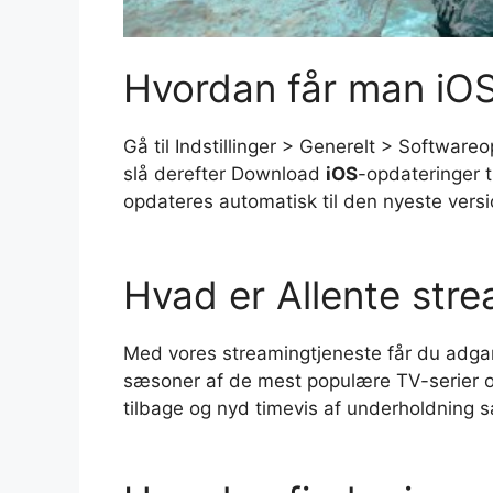
Hvordan får man iO
Gå til Indstillinger > Generelt > Softwar
slå derefter Download
iOS
-opdateringer ti
opdateres automatisk til den nyeste vers
Hvad er Allente str
Med vores streamingtjeneste får du adgang 
sæsoner af de mest populære TV-serier og
tilbage og nyd timevis af underholdning s