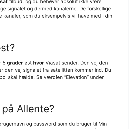
sat
tilbud, og du behøver absolut ikke være
e signalet og dermed kanalerne. De forskellige
ge kanaler, som du eksempelvis vil have med i din
est?
r 5
grader
øst
hvor
Viasat sender. Den vej den
r den vej signalet fra satellitten kommer ind. Du
bol skal hælde. Se værdien “Elevation” under
på Allente?
ugernavn og password som du bruger til Min