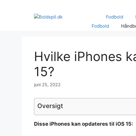
Hop
til
Fodbold
indhold
Fodbold
Håndb
Hvilke iPhones k
15?
juni 25, 2022
Oversigt
Disse
iPhones kan opdateres til iOS 15
: