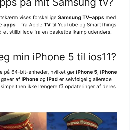
apps på mit Samsung tv?
tskærm vises forskellige
Samsung TV
–
apps
med
ge
apps
– fra Apple
TV
til YouTube og SmartThings
t stillbillede fra en basketballkamp udendørs.
g min iPhone 5 til ios11?
e på 64-bit-enheder, hvilket gør
iPhone 5
,
iPhone
udgaver af
iPhone
og
iPad
er selvfølgelig allerede
l simpelthen ikke længere få opdateringer af deres