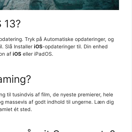
S 13?
eopdatering. Tryk på Automatiske opdateringer, og
l. Slå Installer
iOS
-opdateringer til. Din enhed
ion af
iOS
eller iPadOS.
eaming?
til tusindvis af film, de nyeste premierer, hele
 massevis af godt indhold til ungerne. Læn dig
amlet ét sted.