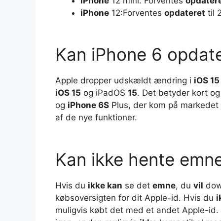
iPhone
12 mini: Forventes
opdater
iPhone
12:Forventes
opdateret
til 
Kan iPhone 6 opdater
Apple dropper udskældt ændring i
iOS 15
iOS 15
og iPadOS
15
. Det betyder kort og
og
iPhone 6S
Plus, der kom på markedet 
af de nye funktioner.
Kan ikke hente emn
Hvis du
ikke kan
se det
emne
, du
vil
down
købsoversigten for dit Apple-id. Hvis du
i
muligvis købt det med et andet Apple-id.