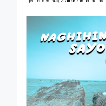
igen, er den muligvis
ikke
kompatibel med