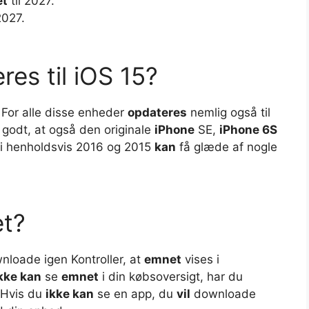
et
til 2027.
2027.
es til iOS 15?
For alle disse enheder
opdateres
nemlig også til
 godt, at også den originale
iPhone
SE,
iPhone 6S
i henholdsvis 2016 og 2015
kan
få glæde af nogle
et?
loade igen Kontroller, at
emnet
vises i
kke kan
se
emnet
i din købsoversigt, har du
 Hvis du
ikke kan
se en app, du
vil
downloade