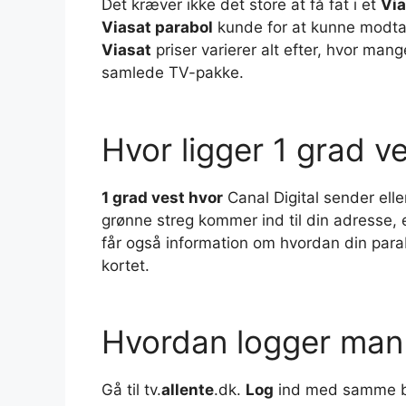
Det kræver ikke det store at få fat i et
Via
Viasat parabol
kunde for at kunne modtag
Viasat
priser varierer alt efter, hvor man
samlede TV-pakke.
Hvor ligger 1 grad v
1 grad vest hvor
Canal Digital sender elle
grønne streg kommer ind til din adresse, e
får også information om hvordan din para
kortet.
Hvordan logger man 
Gå til tv.
allente
.dk.
Log
ind med samme br