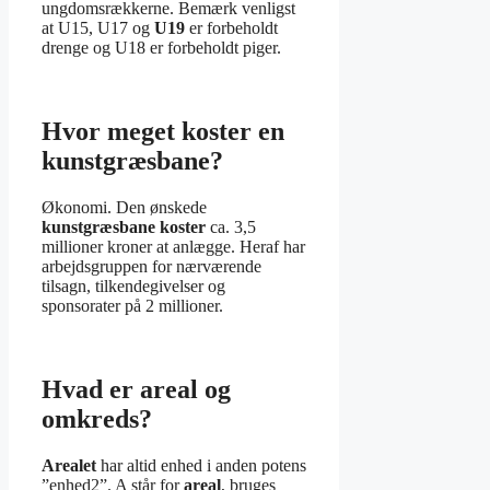
ungdomsrækkerne. Bemærk venligst
at U15, U17 og
U19
er forbeholdt
drenge og U18 er forbeholdt piger.
Hvor meget koster en
kunstgræsbane?
Økonomi. Den ønskede
kunstgræsbane koster
ca. 3,5
millioner kroner at anlægge. Heraf har
arbejdsgruppen for nærværende
tilsagn, tilkendegivelser og
sponsorater på 2 millioner.
Hvad er areal og
omkreds?
Arealet
har altid enhed i anden potens
”enhed2”. A står for
areal
, bruges