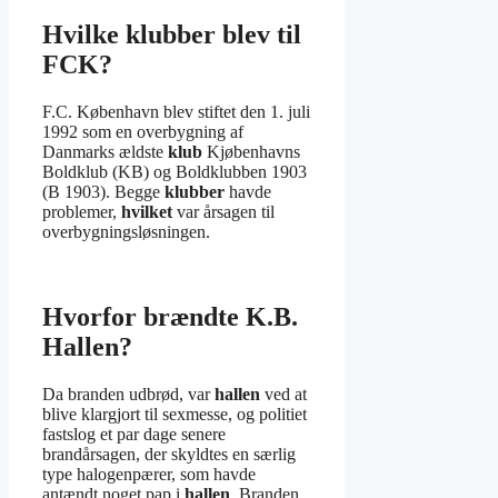
Hvilke klubber blev til
FCK?
F.C. København blev stiftet den 1. juli
1992 som en overbygning af
Danmarks ældste
klub
Kjøbenhavns
Boldklub (KB) og Boldklubben 1903
(B 1903). Begge
klubber
havde
problemer,
hvilket
var årsagen til
overbygningsløsningen.
Hvorfor brændte K.B.
Hallen?
Da branden udbrød, var
hallen
ved at
blive klargjort til sexmesse, og politiet
fastslog et par dage senere
brandårsagen, der skyldtes en særlig
type halogenpærer, som havde
antændt noget pap i
hallen
. Branden