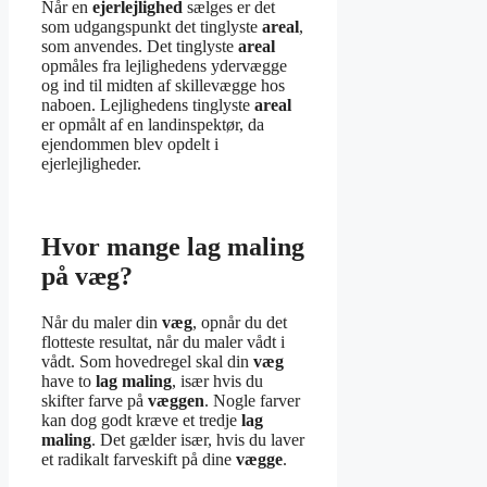
Når en
ejerlejlighed
sælges er det
som udgangspunkt det tinglyste
areal
,
som anvendes. Det tinglyste
areal
opmåles fra lejlighedens ydervægge
og ind til midten af skillevægge hos
naboen. Lejlighedens tinglyste
areal
er opmålt af en landinspektør, da
ejendommen blev opdelt i
ejerlejligheder.
Hvor mange lag maling
på væg?
Når du maler din
væg
, opnår du det
flotteste resultat, når du maler vådt i
vådt. Som hovedregel skal din
væg
have to
lag maling
, især hvis du
skifter farve på
væggen
. Nogle farver
kan dog godt kræve et tredje
lag
maling
. Det gælder især, hvis du laver
et radikalt farveskift på dine
vægge
.