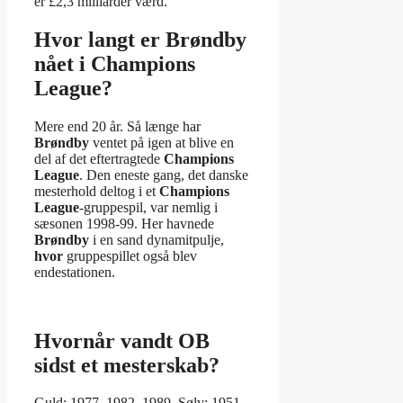
er £2,3 milliarder værd.
Hvor langt er Brøndby
nået i Champions
League?
Mere end 20 år. Så længe har
Brøndby
ventet på igen at blive en
del af det eftertragtede
Champions
League
. Den eneste gang, det danske
mesterhold deltog i et
Champions
League
-gruppespil, var nemlig i
sæsonen 1998-99. Her havnede
Brøndby
i en sand dynamitpulje,
hvor
gruppespillet også blev
endestationen.
Hvornår vandt OB
sidst et mesterskab?
Guld: 1977, 1982, 1989. Sølv: 1951,