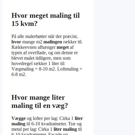
Hvor meget maling til
15 kvm?
På alle malerbøtter står der præcist,
hvor
mange m2
malingen
rækker til.
Rækkeevnen afhænger
meget
af
typen af overflade, og om denne er
blevet malet tidligere, men som
hovedregel rækker 1 liter til:
Vægmaling = 8-10 m2. Loftmaling =
6-8 m2.
Hvor mange liter
maling til en væg?
Vægge
og lofter per lag: Cirka 1
liter
maling
til 6-10 kvadratmeter. Træ og
metal per lag: Cirka 1
liter maling
til
6-10 kvadratmeter. Facade og