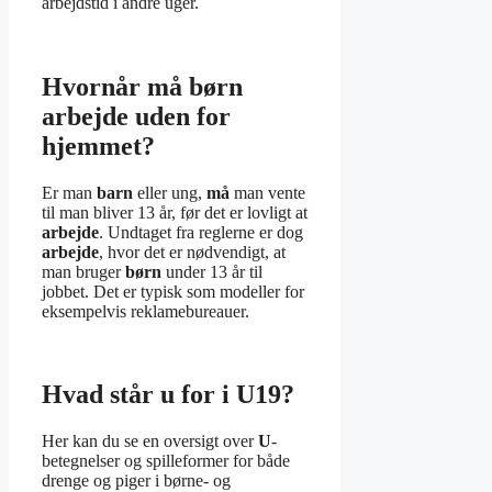
arbejdstid i andre uger.
Hvornår må børn
arbejde uden for
hjemmet?
Er man
barn
eller ung,
må
man vente
til man bliver 13 år, før det er lovligt at
arbejde
. Undtaget fra reglerne er dog
arbejde
, hvor det er nødvendigt, at
man bruger
børn
under 13 år til
jobbet. Det er typisk som modeller for
eksempelvis reklamebureauer.
Hvad står u for i U19?
Her kan du se en oversigt over
U
-
betegnelser og spilleformer for både
drenge og piger i børne- og