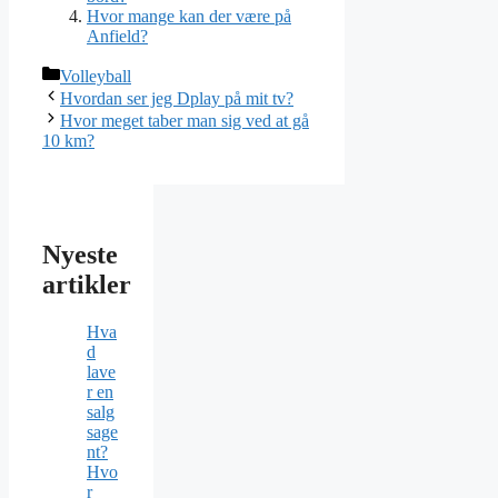
Hvor mange kan der være på
Anfield?
Kategorier
Volleyball
Hvordan ser jeg Dplay på mit tv?
Hvor meget taber man sig ved at gå
10 km?
Nyeste
artikler
Hva
d
lave
r en
salg
sage
nt?
Hvo
r