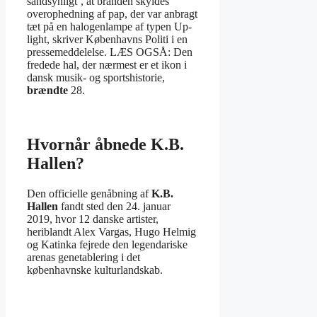
sandsynligt’, at branden skyldes
overophedning af pap, der var anbragt
tæt på en halogenlampe af typen Up-
light, skriver Københavns Politi i en
pressemeddelelse. LÆS OGSÅ: Den
fredede hal, der nærmest er et ikon i
dansk musik- og sportshistorie,
brændte
28.
Hvornår åbnede K.B.
Hallen?
Den officielle genåbning af
K.B.
Hallen
fandt sted den 24. januar
2019, hvor 12 danske artister,
heriblandt Alex Vargas, Hugo Helmig
og Katinka fejrede den legendariske
arenas genetablering i det
københavnske kulturlandskab.