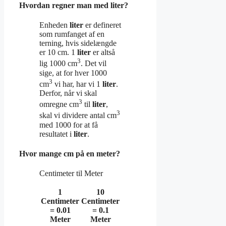
Hvordan regner man med liter?
Enheden
liter
er defineret
som rumfanget af en
terning, hvis sidelængde
er 10 cm. 1
liter
er altså
3
lig 1000 cm
. Det vil
sige, at for hver 1000
3
cm
vi har, har vi 1
liter
.
Derfor, når vi skal
3
omregne cm
til
liter
,
3
skal vi dividere antal cm
med 1000 for at få
resultatet i
liter
.
Hvor mange cm på en meter?
Centimeter til Meter
1
10
Centimeter
Centimeter
= 0.01
= 0.1
Meter
Meter