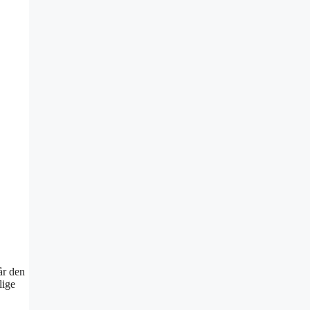
når den
lige