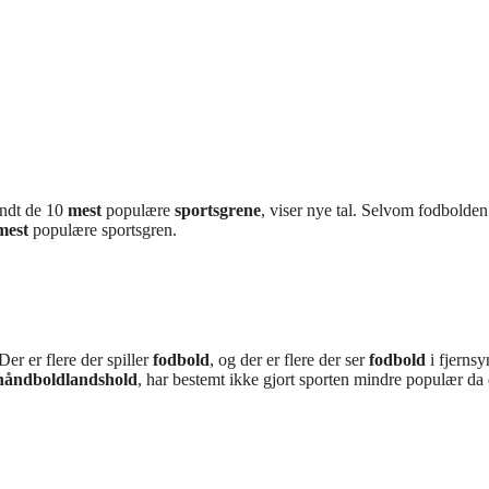
andt de 10
mest
populære
sportsgrene
, viser nye tal. Selvom fodbolden
mest
populære sportsgren.
er er flere der spiller
fodbold
, og der er flere der ser
fodbold
i fjernsy
håndboldlandshold
, har bestemt ikke gjort sporten mindre populær da