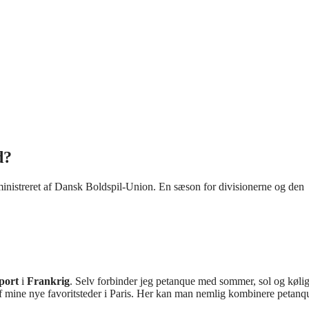
d?
ministreret af Dansk Boldspil-Union. En sæson for divisionerne og den
port
i
Frankrig
. Selv forbinder jeg petanque med sommer, sol og kølig
f mine nye favoritsteder i Paris. Her kan man nemlig kombinere petanq