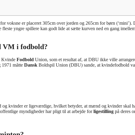
for voksne er placeret 305cm over jorden og 265cm for børn (‘mini’). 
e fleste yngre spillere kan godt lide at sætte kurven ned en gang imellem
d VM i fodbold?
Kvinde
Fodbold
Union, som et resultat af, at DBU ikke ville arranger
g 1971 måtte
Dansk
Boldspil Union (DBU) sande, at kvindefodbold va
 og kvinder er ligeværdige, hvilket betyder, at mænd og kvinder skal 
e offentlige myndigheder har pligt til at arbejde for
ligestilling
på deres o
dminton?