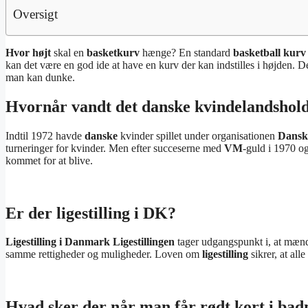
Oversigt
Hvor højt
skal en
basketkurv
hænge? En standard
basketball kurv
kan det være en god ide at have en kurv der kan indstilles i højden. D
man kan dunke.
Hvornår vandt det danske kvindelandshol
Indtil 1972 havde
danske
kvinder spillet under organisationen
Dansk
turneringer for kvinder. Men efter succeserne med
VM
-guld i 1970 o
kommet for at blive.
Er der ligestilling i DK?
Ligestilling i Danmark
Ligestillingen
tager udgangspunkt i, at mænd
samme rettigheder og muligheder. Loven om
ligestilling
sikrer, at all
Hvad sker der når man får rødt kort i ba