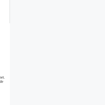
net.
 de