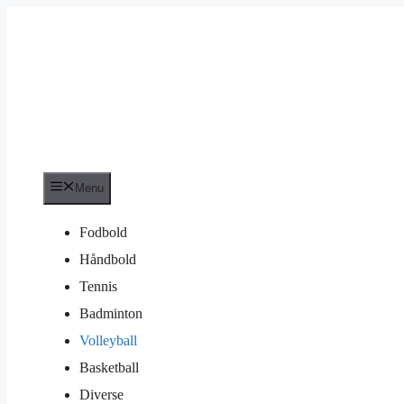
Hop
til
indhold
Menu
Fodbold
Håndbold
Tennis
Badminton
Volleyball
Basketball
Diverse