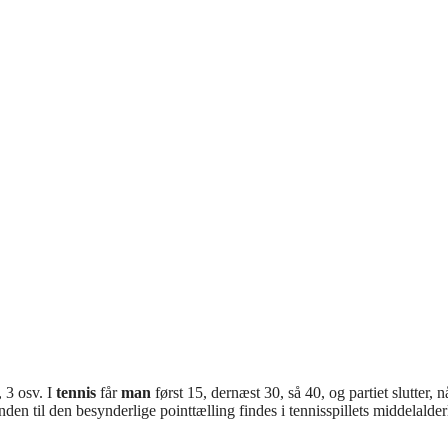
, 3 osv. I
tennis
får
man
først 15, dernæst 30, så 40, og partiet slutter, 
en til den besynderlige pointtælling findes i tennisspillets middelalder