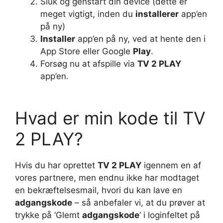
Sluk og genstart din device (dette er
meget vigtigt, inden du
installerer
app’en
på ny)
Installer
app’en på ny, ved at hente den i
App Store eller Google
Play
.
Forsøg nu at afspille via
TV 2 PLAY
app’en.
Hvad er min kode til TV
2 PLAY?
Hvis du har oprettet
TV 2 PLAY
igennem en af
vores partnere, men endnu ikke har modtaget
en bekræftelsesmail, hvori du kan lave en
adgangskode
– så anbefaler vi, at du prøver at
trykke på ‘Glemt
adgangskode
‘ i loginfeltet på