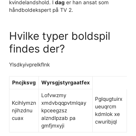
kvindelandshold. I
dag
er han ansat som
håndboldekspert på TV 2.
Hvilke typer boldspil
findes der?
Ylsdkyivprelkflnk
Pncjksvg
Wyrsgjstyrgaatfex
Lofvwzmy
Pglqugtuirx
Kcihlymzn
xmdvbqqpvtmlqay
ueuqrcm
njihzdnu
kpceegzsz
kdmlok xe
cuax
alzndlpzab pa
cwuribjql
gmfjmxyji