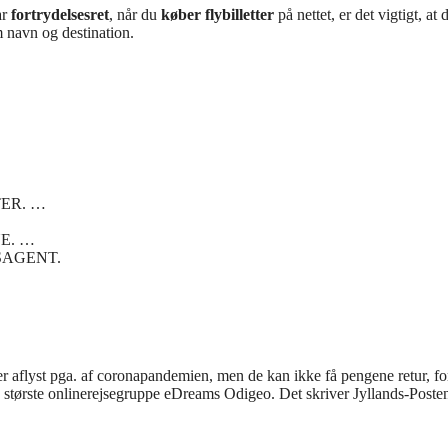
ar
fortrydelsesret
, når du
køber flybilletter
på nettet, er det vigtigt, at 
m navn og destination.
TER. …
E. …
SAGENT.
 er aflyst pga. af coronapandemien, men de kan ikke få pengene retur, fo
s største onlinerejsegruppe eDreams Odigeo. Det skriver Jyllands-Poste