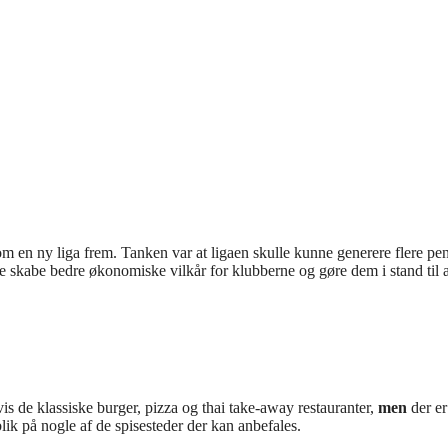
om en ny liga frem. Tanken var at ligaen skulle kunne generere flere pe
e skabe bedre økonomiske vilkår for klubberne og gøre dem i stand til a
vis de klassiske burger, pizza og thai take-away restauranter,
men
der er
blik på nogle af de spisesteder der kan anbefales.