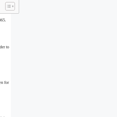
365.
der to
en for