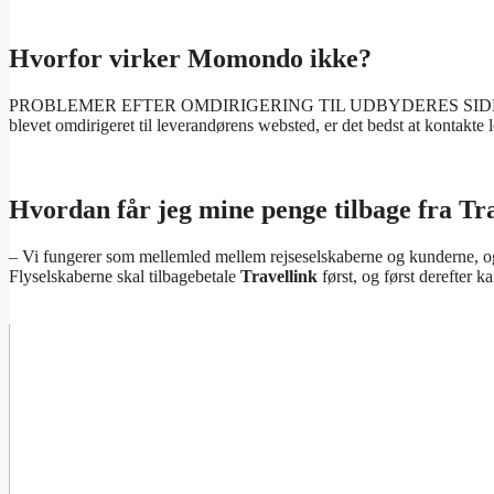
Hvorfor virker Momondo ikke?
PROBLEMER EFTER OMDIRIGERING TIL UDBYDERES SIDE Hvis du 
blevet omdirigeret til leverandørens websted, er det bedst at kontakt
Hvordan får jeg mine penge tilbage fra Tr
– Vi fungerer som mellemled mellem rejseselskaberne og kunderne, og d
Flyselskaberne skal tilbagebetale
Travellink
først, og først derefter k