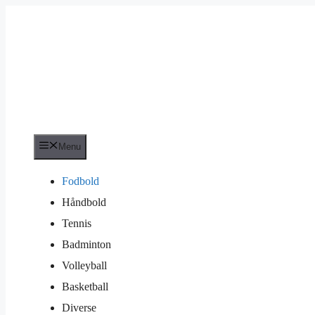
Hop
til
indhold
Menu
Fodbold
Håndbold
Tennis
Badminton
Volleyball
Basketball
Diverse