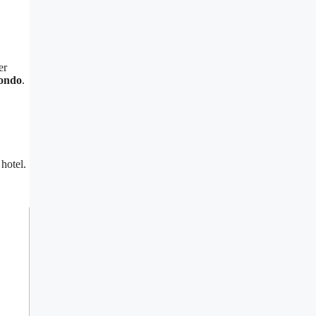
er
ondo
.
hotel.