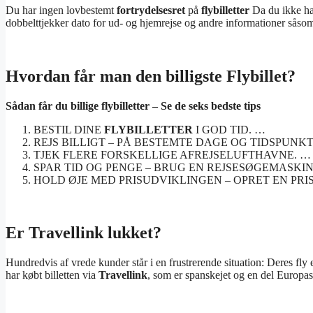
Du har ingen lovbestemt
fortrydelsesret
på
flybilletter
Da du ikke h
dobbelttjekker dato for ud- og hjemrejse og andre informationer såso
Hvordan får man den billigste Flybillet?
Sådan
får
du
billige flybilletter
– Se de seks bedste tips
BESTIL DINE
FLYBILLETTER
I GOD TID. …
REJS BILLIGT – PÅ BESTEMTE DAGE OG TIDSPUNK
TJEK FLERE FORSKELLIGE AFREJSELUFTHAVNE. …
SPAR TID OG PENGE – BRUG EN REJSESØGEMASKIN
HOLD ØJE MED PRISUDVIKLINGEN – OPRET EN PRI
Er Travellink lukket?
Hundredvis af vrede kunder står i en frustrerende situation: Deres fly
har købt billetten via
Travellink
, som er spanskejet og en del Europa