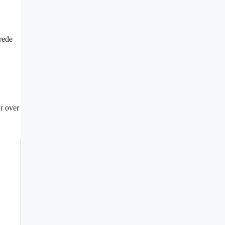
rede
jr over