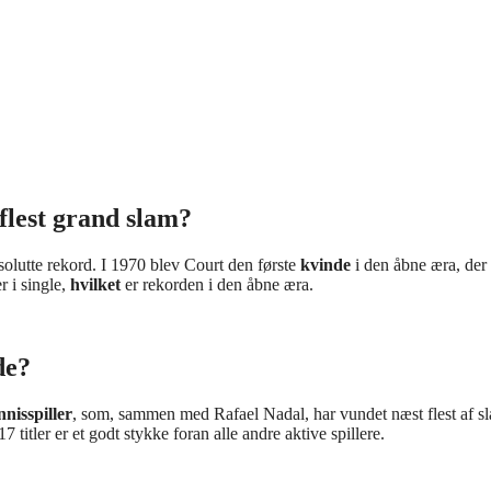
 flest grand slam?
olutte rekord. I 1970 blev Court den første
kvinde
i den åbne æra, der
ler i single,
hvilket
er rekorden i den åbne æra.
de?
nnisspiller
, som, sammen med Rafael Nadal, har vundet næst flest af s
itler er et godt stykke foran alle andre aktive spillere.