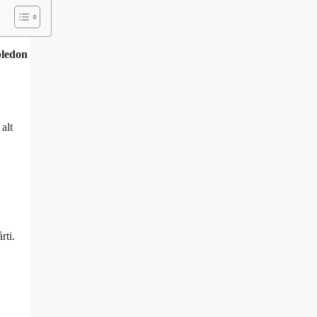
ledon
alt
rti.