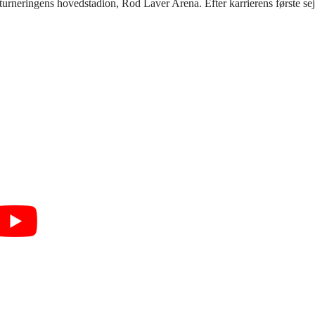
 turneringens hovedstadion, Rod Laver Arena. Efter karrierens første sej