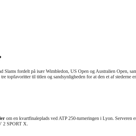
?
nd Slams fordelt på især Wimbledon, US Open og Australien Open, sa
re topfavoritter til titlen og sandsynligheden for at den et af stederne er
ler
om en kvartfinaleplads ved ATP 250-turneringen i Lyon. Serveren e
V 2 SPORT X.