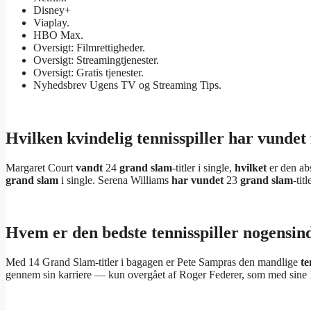
Disney+
Viaplay.
HBO Max.
Oversigt: Filmrettigheder.
Oversigt: Streamingtjenester.
Oversigt: Gratis tjenester.
Nyhedsbrev Ugens TV og Streaming Tips.
Hvilken kvindelig tennisspiller har vundet
Margaret Court
vandt
24
grand slam
-titler i single,
hvilket
er den abs
grand slam
i single. Serena Williams
har vundet
23
grand slam
-tit
Hvem er den bedste tennisspiller nogensin
Med 14 Grand Slam-titler i bagagen er Pete Sampras den mandlige
te
gennem sin karriere — kun overgået af Roger Federer, som med sine 17 t