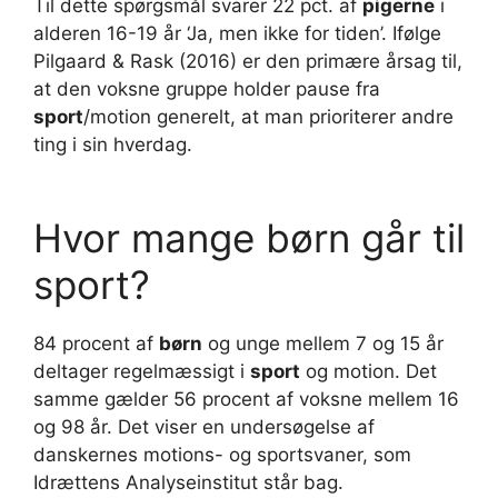
Til dette spørgsmål svarer 22 pct. af
pigerne
i
alderen 16-19 år ‘Ja, men ikke for tiden’. Ifølge
Pilgaard & Rask (2016) er den primære årsag til,
at den voksne gruppe holder pause fra
sport
/motion generelt, at man prioriterer andre
ting i sin hverdag.
Hvor mange børn går til
sport?
84 procent af
børn
og unge mellem 7 og 15 år
deltager regelmæssigt i
sport
og motion. Det
samme gælder 56 procent af voksne mellem 16
og 98 år. Det viser en undersøgelse af
danskernes motions- og sportsvaner, som
Idrættens Analyseinstitut står bag.