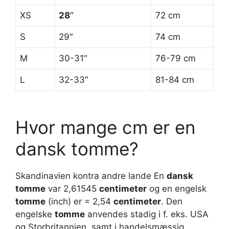
XS
28
″
72 cm
S
29″
74 cm
M
30-31″
76-79 cm
L
32-33″
81-84 cm
Hvor mange cm er en
dansk tomme?
Skandinavien kontra andre lande En
dansk
tomme
var 2,61545
centimeter
og en engelsk
tomme
(inch) er = 2,54
centimeter
. Den
engelske
tomme
anvendes stadig i f. eks. USA
og Storbritannien, samt i handelsmæssig