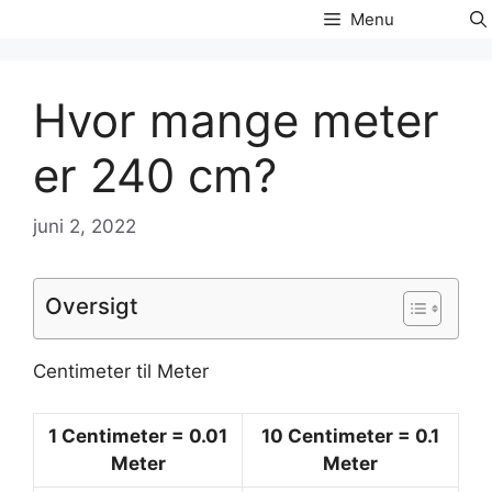
Hop
Menu
til
indhold
Hvor mange meter
er 240 cm?
juni 2, 2022
Oversigt
Centimeter til Meter
1
Centimeter
= 0.01
10
Centimeter
= 0.1
Meter
Meter