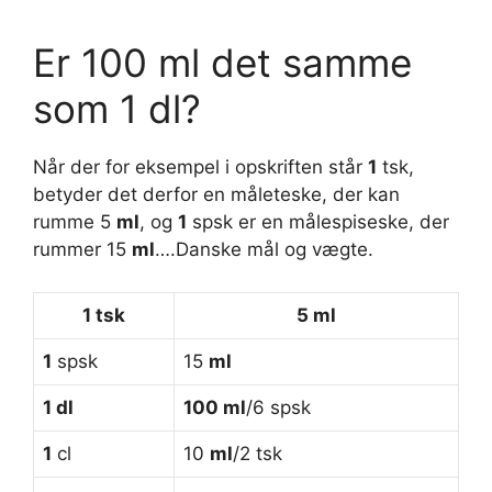
Er 100 ml det samme
som 1 dl?
Når der for eksempel i opskriften står
1
tsk,
betyder det derfor en måleteske, der kan
rumme 5
ml
, og
1
spsk er en målespiseske, der
rummer 15
ml
….Danske mål og vægte.
1
tsk
5
ml
1
spsk
15
ml
1 dl
100 ml
/6 spsk
1
cl
10
ml
/2 tsk