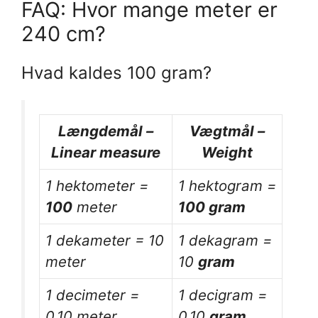
FAQ: Hvor mange meter er
240 cm?
Hvad kaldes 100 gram?
Længdemål –
Vægtmål –
Linear measure
Weight
1 hektometer =
1 hektogram =
100
meter
100 gram
1 dekameter = 10
1 dekagram =
meter
10
gram
1 decimeter =
1 decigram =
0,10 meter
0,10
gram