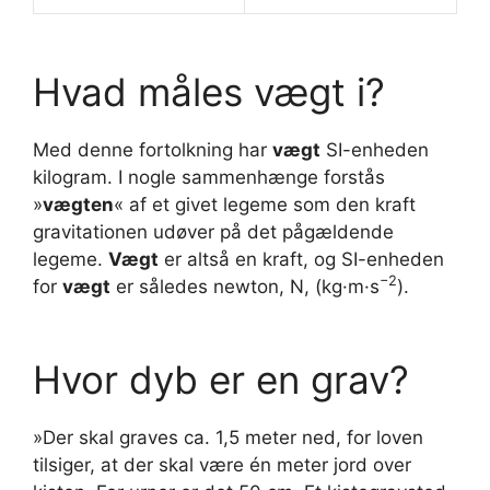
Hvad måles vægt i?
Med denne fortolkning har
vægt
SI-enheden
kilogram. I nogle sammenhænge forstås
»
vægten
« af et givet legeme som den kraft
gravitationen udøver på det pågældende
legeme.
Vægt
er altså en kraft, og SI-enheden
−
2
for
vægt
er således newton, N, (kg·m·s
).
Hvor dyb er en grav?
»Der skal graves ca. 1,5 meter ned, for loven
tilsiger, at der skal være én meter jord over