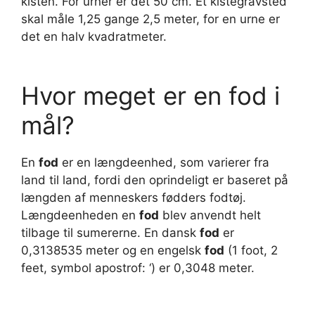
kisten. For urner er det 50 cm. Et kistegravsted
skal måle 1,25 gange 2,5 meter, for en urne er
det en halv kvadratmeter.
Hvor meget er en fod i
mål?
En
fod
er en længdeenhed, som varierer fra
land til land, fordi den oprindeligt er baseret på
længden af menneskers fødders fodtøj.
Længdeenheden en
fod
blev anvendt helt
tilbage til sumererne. En dansk
fod
er
0,3138535 meter og en engelsk
fod
(1 foot, 2
feet, symbol apostrof: ‘) er 0,3048 meter.