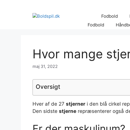
Hop
til
Fodbold
indhold
Fodbold
Håndb
Hvor mange stjer
maj 31, 2022
Oversigt
Hver af de 27
stjerner
i den blå cirkel re
Den sidste
stjerne
repræsenterer også 
Er der maskulinum?