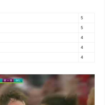
5
5
4
4
4