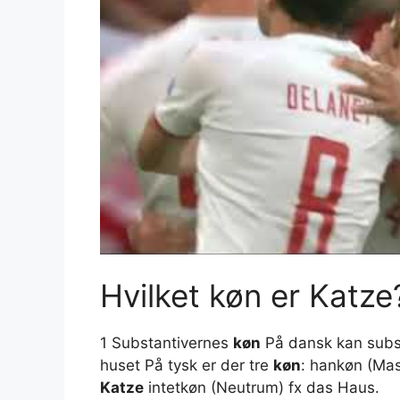
Hvilket køn er Katze
1 Substantivernes
køn
På dansk kan substa
huset På tysk er der tre
køn
: hankøn (Mas
Katze
intetkøn (Neutrum) fx das Haus.