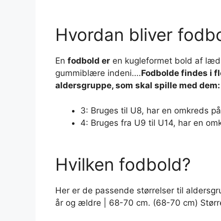
Hvordan bliver fodbo
En
fodbold er
en kugleformet bold af læde
gummiblære indeni….
Fodbolde
findes i f
aldersgruppe, som skal spille med dem:
3: Bruges til U8, har en omkreds p
4: Bruges fra U9 til U14, har en o
Hvilken fodbold?
Her er de passende størrelser til aldersg
år og ældre | 68-70 cm. (68-70 cm) Størr