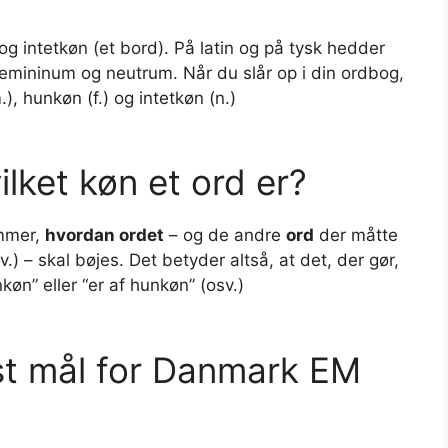
og intetkøn (et bord). På latin og på tysk hedder
femininum og neutrum. Når du slår op i din ordbog,
, hunkøn (f.) og intetkøn (n.)
lket køn et ord er?
emmer,
hvordan ordet
– og de andre
ord
der måtte
v.) – skal bøjes. Det betyder altså, at det, der gør,
køn” eller “er af hunkøn” (osv.)
st mål for Danmark EM