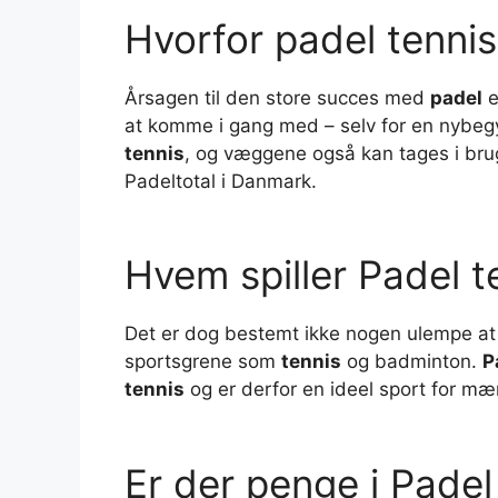
Hvorfor padel tenni
Årsagen til den store succes med
padel
e
at komme i gang med – selv for en nybegy
tennis
, og væggene også kan tages i brug”
Padeltotal i Danmark.
Hvem spiller Padel t
Det er dog bestemt ikke nogen ulempe a
sportsgrene som
tennis
og badminton.
P
tennis
og er derfor en ideel sport for m
Er der penge i Padel