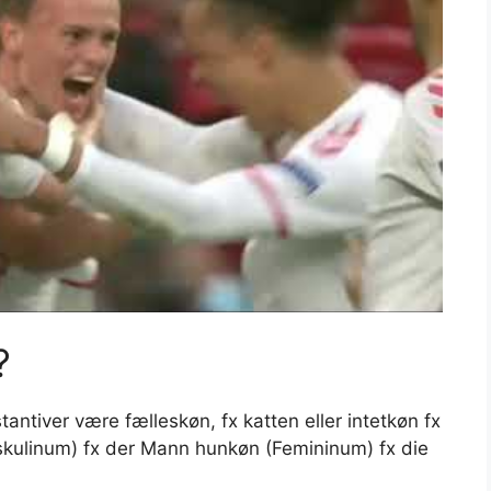
?
ntiver være fælleskøn, fx katten eller intetkøn fx
kulinum) fx der Mann hunkøn (Femininum) fx die