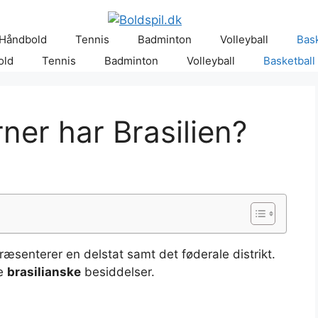
Håndbold
Tennis
Badminton
Volleyball
Bask
old
Tennis
Badminton
Volleyball
Basketball
ner har Brasilien?
præsenterer en delstat samt det føderale distrikt.
de
brasilianske
besiddelser.