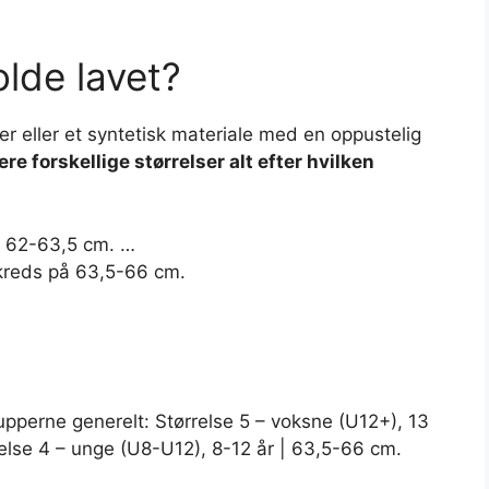
lde lavet?
r eller et syntetisk materiale med en oppustelig
lere forskellige størrelser alt efter hvilken
å 62-63,5 cm. …
mkreds på 63,5-66 cm.
rupperne generelt: Størrelse 5 – voksne (U12+), 13
else 4 – unge (U8-U12), 8-12 år | 63,5-66 cm.