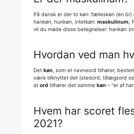
På dansk er der to køn: fælleskøn (en bi) 
hankøn, hunkøn, intetkøn:
maskulinum
, 
vil du møde disse betegnelser: hankøn (m.)
Hvordan ved man hvi
Det
køn
, som et navneord tilhører, best
være tilknyttet det (stedord, tillægsord os
at
ord
tilhører det samme
køn
– “er af han
Hvem har scoret fle
2021?