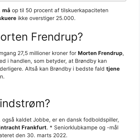
,
må
op til 50 procent af tilskuerkapaciteten
lskuere
ikke overstiger 25.000.
Morten Frendrup?
omgang 27,5 millioner kroner for
Morten Frendrup
,
d i handlen, som betyder, at Brøndby kan
 yderligere. Altså kan Brøndby i bedste fald
tjene
n.
Lindstrøm?
 også kaldet Jobbe, er en dansk fodboldspiller,
intracht Frankfurt
. * Seniorklubkampe og -mål
dateret den 30. marts 2022.