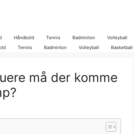
d
Håndbold
Tennis
Badminton
Volleyball
old
Tennis
Badminton
Volleyball
Basketball
kuere må der komme
mp?