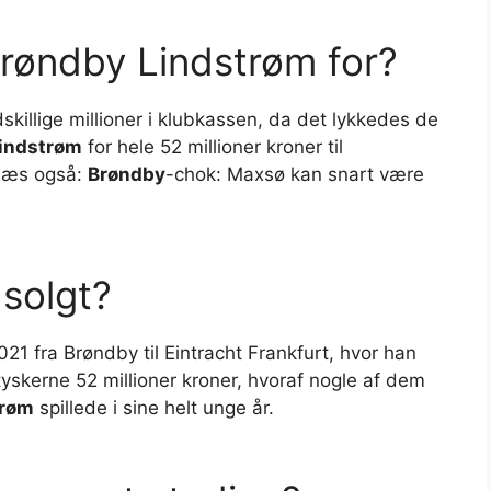
røndby Lindstrøm for?
killige millioner i klubkassen, da det lykkedes de
indstrøm
for hele 52 millioner kroner til
 Læs også:
Brøndby
-chok: Maxsø kan snart være
 solgt?
1 fra Brøndby til Eintracht Frankfurt, hvor han
e tyskerne 52 millioner kroner, hvoraf nogle af dem
trøm
spillede i sine helt unge år.