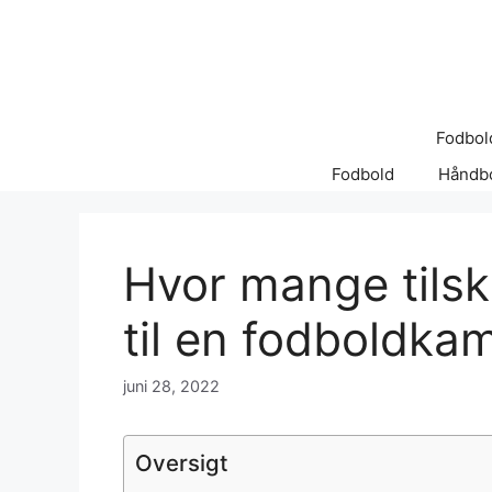
Hop
til
indhold
Fodbol
Fodbold
Håndb
Hvor mange tils
til en fodboldka
juni 28, 2022
Oversigt