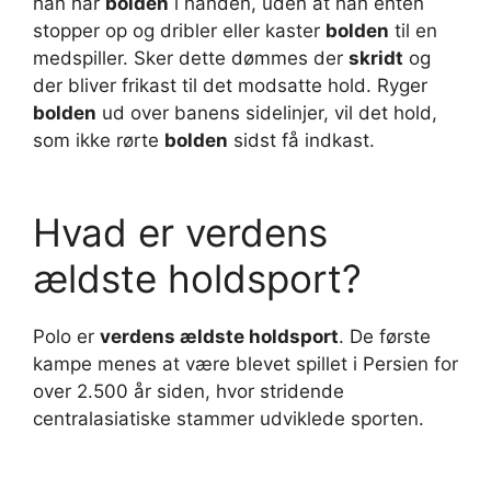
han har
bolden
i hånden, uden at han enten
stopper op og dribler eller kaster
bolden
til en
medspiller. Sker dette dømmes der
skridt
og
der bliver frikast til det modsatte hold. Ryger
bolden
ud over banens sidelinjer, vil det hold,
som ikke rørte
bolden
sidst få indkast.
Hvad er verdens
ældste holdsport?
Polo er
verdens ældste holdsport
. De første
kampe menes at være blevet spillet i Persien for
over 2.500 år siden, hvor stridende
centralasiatiske stammer udviklede sporten.