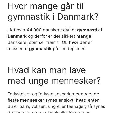
Hvor mange går til
gymnastik i Danmark?
Lidt over 44.000 danskere dyrker
gymnastik i
Danmark
og derfor er der sikkert
mange
danskere, som ser frem til OL
hvor
der er
masser af
gymnastik
på sendeplanen.
Hvad kan man lave
med unge mennesker?
Forlystelser og forlystelsesparker er noget de
fleste
mennesker
synes er sjovt,
hvad
enten
du er barn, voksen, ung eller teenager, så synes
de fleste at en tur i Tivoli eller Bakken er