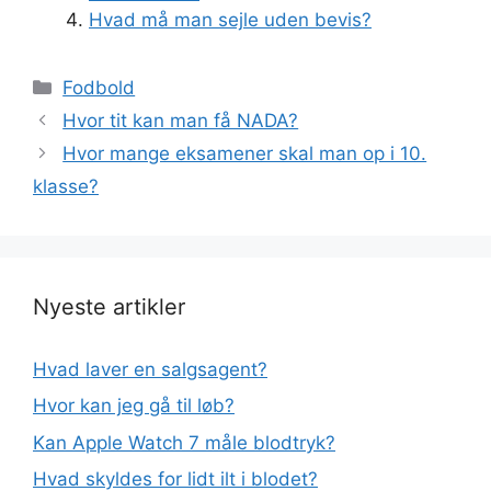
Hvad må man sejle uden bevis?
Kategorier
Fodbold
Hvor tit kan man få NADA?
Hvor mange eksamener skal man op i 10.
klasse?
Nyeste artikler
Hvad laver en salgsagent?
Hvor kan jeg gå til løb?
Kan Apple Watch 7 måle blodtryk?
Hvad skyldes for lidt ilt i blodet?