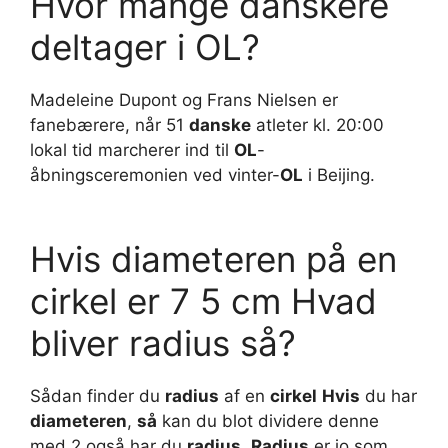
Hvor mange danskere
deltager i OL?
Madeleine Dupont og Frans Nielsen er
fanebærere, når 51
danske
atleter kl. 20:00
lokal tid marcherer ind til
OL
-
åbningsceremonien ved vinter-
OL
i Beijing.
Hvis diameteren på en
cirkel er 7 5 cm Hvad
bliver radius så?
Sådan finder du
radius
af en
cirkel
Hvis
du har
diameteren
,
så
kan du blot dividere denne
med 2 også har du
radius
.
Radius
er jo som