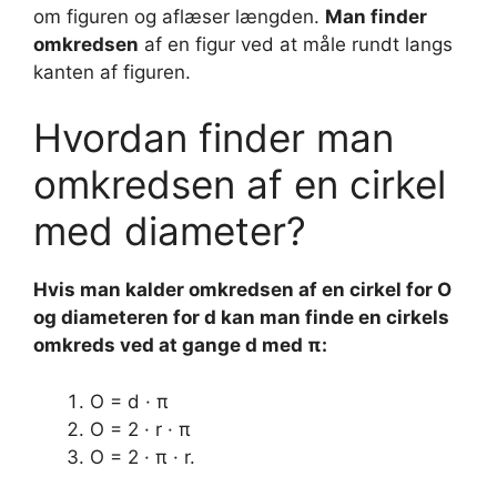
om figuren og aflæser længden.
Man finder
omkredsen
af en figur ved at måle rundt langs
kanten af figuren.
Hvordan finder man
omkredsen af en cirkel
med diameter?
Hvis
man
kalder
omkredsen af en cirkel
for O
og
diameteren
for d kan
man
finde en cirkels
omkreds
ved at gange d med π:
O = d · π
O = 2 · r · π
O = 2 · π · r.