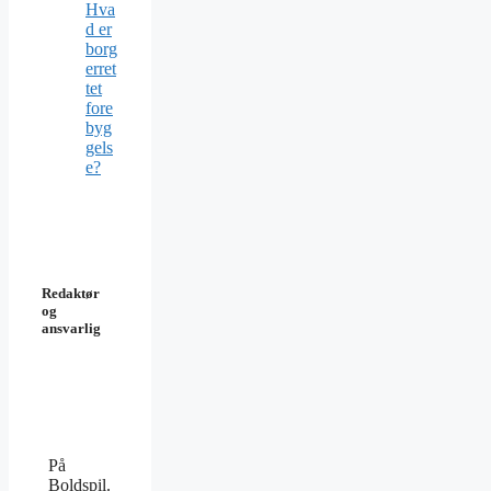
Hva
d er
borg
erret
tet
fore
byg
gels
e?
Redaktør
og
ansvarlig
På
Boldspil.