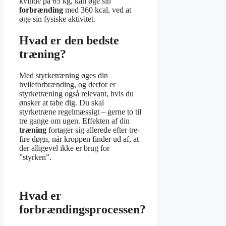
kvinde på 65 kg, kan øge sin
forbrænding
med 360 kcal, ved at
øge sin fysiske aktivitet.
Hvad er den bedste
træning?
Med styrketræning øges din
hvileforbrænding, og derfor er
styrketræning også relevant, hvis du
ønsker at tabe dig. Du skal
styrketræne regelmæssigt – gerne to til
tre gange om ugen. Effekten af din
træning
fortager sig allerede efter tre-
fire døgn, når kroppen finder ud af, at
der alligevel ikke er brug for
”styrken”.
Hvad er
forbrændingsprocessen?