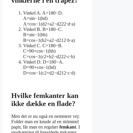
vinklerne i en trapez?
Vinkel A. A=180−D.
A=sin−1(hd)
A=cos−1(d2+a2−d222⋅d⋅a)
Vinkel B. B=180−C.
B=sin−1(hb)
B=cos−1(b2+a2−d212⋅b⋅a)
Vinkel C. C=180−B.
C=90+cos−1(hb)
C=cos−1(c2+b2−d222⋅c⋅b)
Vinkel D. D=180−A.
D=90+cos−1(hd)
D=cos−1(c2+d2−d212⋅c⋅d)
Hvilke femkanter kan
ikke dække en flade?
Men der er nu også en nemmere vej:
Folder man en knude af en strimmel
papir, får man en regulær
femkant
. I
modsætning til ligesidede trekanter,