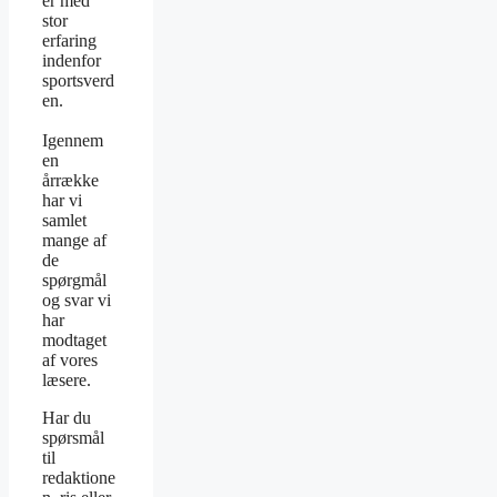
er med
stor
erfaring
indenfor
sportsverd
en.
Igennem
en
årrække
har vi
samlet
mange af
de
spørgmål
og svar vi
har
modtaget
af vores
læsere.
Har du
spørsmål
til
redaktione