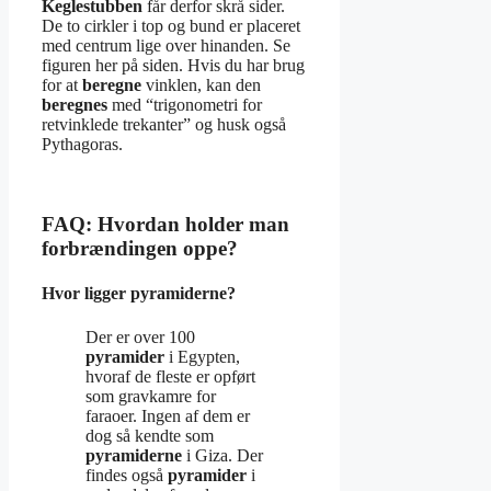
Keglestubben
får derfor skrå sider.
De to cirkler i top og bund er placeret
med centrum lige over hinanden. Se
figuren her på siden. Hvis du har brug
for at
beregne
vinklen, kan den
beregnes
med “trigonometri for
retvinklede trekanter” og husk også
Pythagoras.
FAQ: Hvordan holder man
forbrændingen oppe?
Hvor ligger pyramiderne?
Der er over 100
pyramider
i Egypten,
hvoraf de fleste er opført
som gravkamre for
faraoer. Ingen af dem er
dog så kendte som
pyramiderne
i Giza. Der
findes også
pyramider
i