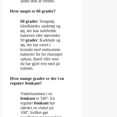
andre dele af verden.
Hvor meget er 60 grader?
60 grader
: Sengetøj,
håndklæder, undertøj og
tøj, der kan indeholde
bakterier eller støvmider.
90
grader
: Karklude og
tøj, der har været i
kontakt med smitsomme
bakterier fra for eksempel
opkast, diarré eller som
du har gjort rent med på
toilettet.
Hvor mange grader er der i en
regulær femkant?
Vinkelsummen i en
femkant
er 540°. En
regulær
femkant
har
således en vinkel på
108°, hvilket gør