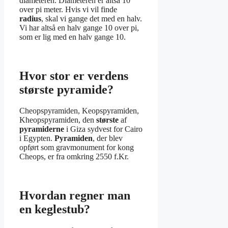
diameteren. Diameteren er altså 10
over pi meter. Hvis vi vil finde
radius
, skal vi gange det med en halv.
Vi har altså en halv gange 10 over pi,
som er lig med en halv gange 10.
Hvor stor er verdens
største pyramide?
Cheopspyramiden, Keopspyramiden,
Kheopspyramiden, den
største
af
pyramiderne
i Giza sydvest for Cairo
i Egypten.
Pyramiden
, der blev
opført som gravmonument for kong
Cheops, er fra omkring 2550 f.Kr.
Hvordan regner man
en keglestub?