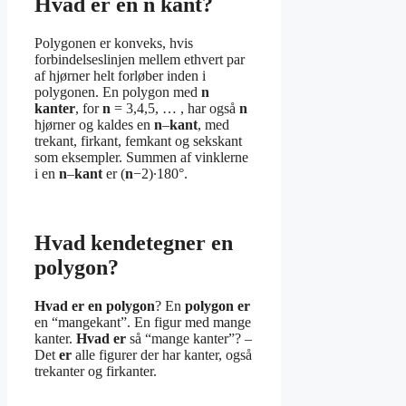
Hvad er en n kant?
Polygonen er konveks, hvis
forbindelseslinjen mellem ethvert par
af hjørner helt forløber inden i
polygonen. En polygon med
n
kanter
, for
n
= 3,4,5, … , har også
n
hjørner og kaldes en
n
–
kant
, med
trekant, firkant, femkant og sekskant
som eksempler. Summen af vinklerne
i en
n
–
kant
er (
n
−2)∙180°.
Hvad kendetegner en
polygon?
Hvad er en polygon
? En
polygon er
en “mangekant”. En figur med mange
kanter.
Hvad er
så “mange kanter”? –
Det
er
alle figurer der har kanter, også
trekanter og firkanter.