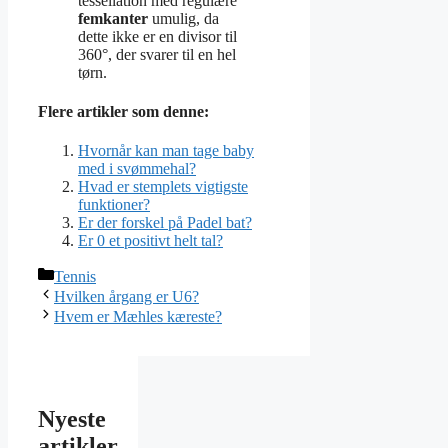
tessellation med regulære
femkanter
umulig, da
dette ikke er en divisor til
360°, der svarer til en hel
tørn.
Flere artikler som denne:
Hvornår kan man tage baby
med i svømmehal?
Hvad er stemplets vigtigste
funktioner?
Er der forskel på Padel bat?
Er 0 et positivt helt tal?
Kategorier
Tennis
Hvilken årgang er U6?
Hvem er Mæhles kæreste?
Nyeste
artikler