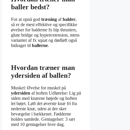
baller bedst?
For at opnå god
træning
af
balder
,
så er de mest effektive og specifikke
øvelser for balderne fx hip thrusters,
glute bridge og hyperextension, mens
varianter af fx squat og dødløft også
bidrager til
ballerne
.
Hvordan træner man
ydersiden af ballen?
Muskel: Øvelse for muskel på
ydersiden
af hoften Udførelse: Lig på
siden med knæene bøjede og hoften
let bøjet. Løft det øverste knæ fri fra
nederste knæ, uden at der sker
bevægelse i bækkenet. Fødderne
holdes samlede. Gentagelser: 3 sæt
med 10 gentagelser hver dag.