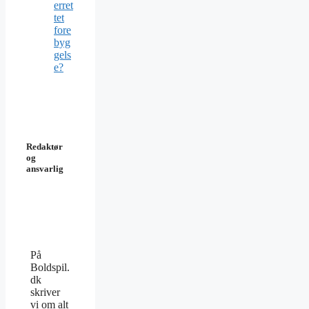
erret
tet
fore
byg
gels
e?
Redaktør
og
ansvarlig
På
Boldspil.
dk
skriver
vi om alt