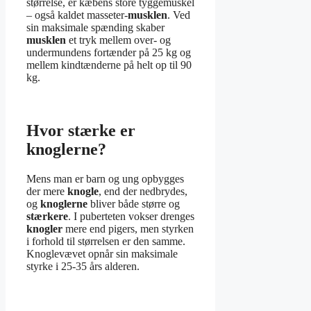
størrelse, er kæbens store tyggemuskel
– også kaldet masseter-
musklen
. Ved
sin maksimale spænding skaber
musklen
et tryk mellem over- og
undermundens fortænder på 25 kg og
mellem kindtænderne på helt op til 90
kg.
Hvor stærke er
knoglerne?
Mens man er barn og ung opbygges
der mere
knogle
, end der nedbrydes,
og
knoglerne
bliver både større og
stærkere
. I puberteten vokser drenges
knogler
mere end pigers, men styrken
i forhold til størrelsen er den samme.
Knoglevævet opnår sin maksimale
styrke i 25-35 års alderen.