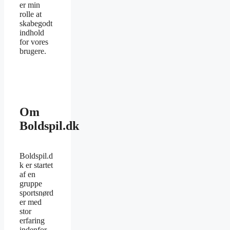
er min
rolle at
skabegodt
indhold
for vores
brugere.
Om
Boldspil.dk
Boldspil.d
k er startet
af en
gruppe
sportsnørd
er med
stor
erfaring
indenfor