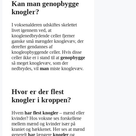
Kan man genopbygge
knogler?
I voksenalderen udskiftes skelettet
livet igennem ved, at
knoglenedbrydende celler fjerner
ganske små mængder knoglevæv, der
derefter gendannes af
knogleopbyggende celler. Hvis disse
celler ikke er i stand til at
genopbygge
så meget knoglevæv, som der
nedbrydes, vil
man
miste knoglevæv.
Hvor er der flest
knogler i kroppen?
Hvem
har flest knogler
– mænd eller
kvinder? Hos voksne ses forskellene
mellem mænd og kvinder især på
kraniet og bækkenet. Her ses at mænd
generelt
har
længere
knogler
og