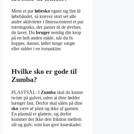
Mens et par
løbesko
egner sig fint til
løbebåndet, så kræver stort set alle
andre aktiviteter i fitnesscenteret et par
træningssko, der passer til de øvelser,
du laver. Du
bruger
nemlig din krop
på en helt anden måde, når du fx
hopper, danser, løfter tunge vægte
eller sidder i en romaskine.
Hvilke sko er gode til
Zumba?
PLASTSÅL: I
Zumba
skal du kunne
twiste på gulvet, uden at dine fødder
hænger fast. Derfor skal sålen på dine
sko
være af plast og ikke af gummi.
En plastsål er glattere, og derfor
kommer der ikke den friktion mellem
sål og gulv, som kan give knæskader.