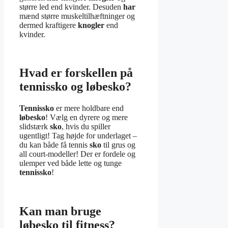
større led end kvinder. Desuden
har
mænd større muskeltilhæftninger og
dermed kraftigere
knogler
end
kvinder.
Hvad er forskellen på
tennissko og løbesko?
Tennissko
er mere holdbare end
løbesko
! Vælg en dyrere og mere
slidstærk
sko
, hvis du spiller
ugentligt! Tag højde for underlaget –
du kan både få tennis
sko
til grus og
all court-modeller! Der er fordele og
ulemper ved både lette og tunge
tennissko
!
Kan man bruge
løbesko til fitness?