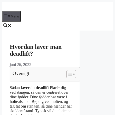
Hop
til
indhold
Menu
Hvordan laver man
deadlift?
juni 26, 2022
Oversigt
Sådan
laver
du
deadlift
Placér dig
ved stangen, så den er centreret over
dine fødder. Dine fødder bør være i
hofteafstand. Bøj dig ved hoften, og
tag fat om stangen, så dine hænder har
skulderafstand. Typisk vil du til denne