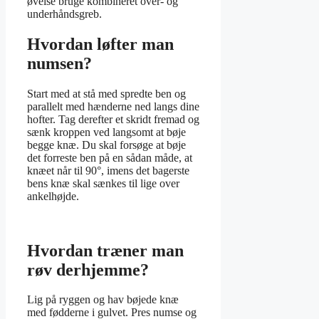
øvelse bruge kombineret over- og
underhåndsgreb.
Hvordan løfter man
numsen?
Start med at stå med spredte ben og
parallelt med hænderne ned langs dine
hofter. Tag derefter et skridt fremad og
sænk kroppen ved langsomt at bøje
begge knæ. Du skal forsøge at bøje
det forreste ben på en sådan måde, at
knæet når til 90°, imens det bagerste
bens knæ skal sænkes til lige over
ankelhøjde.
Hvordan træner man
røv derhjemme?
Lig på ryggen og hav bøjede knæ
med fødderne i gulvet. Pres numse og