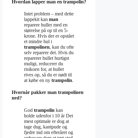
Hvordan lapper man en trampolin?
Intet problem – med dette
lappekit kan
man
reparere huller med en
størrelse på op til en 5-
krone. Hvis der er opstået
et mindre hul i
trampolinen
, kan du ofte
selv reparere det. Hvis du
reparerer hullet hurtigst
muligt, reducerer du
risikoen for, at hullet
rives op, så du er nødt til
at købe en ny
trampolin
.
Hvornår pakker man trampolinen
ned?
God
trampolin
kan
holde udenfor i 10 år Det
mest optimale er dog at
tage dug, kantpude og
fjedre ind om efteråret og
opbevare dem et tørt sted