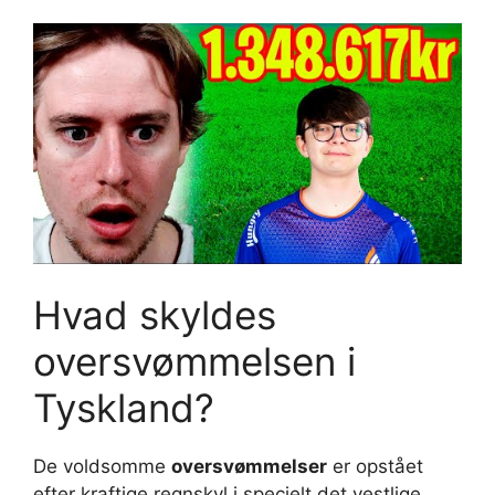
Hvad skyldes
oversvømmelsen i
Tyskland?
De voldsomme
oversvømmelser
er opstået
efter kraftige regnskyl i specielt det vestlige