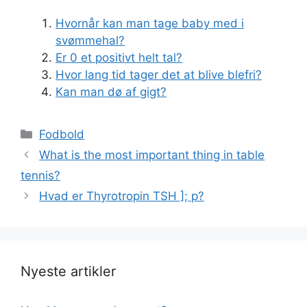
Hvornår kan man tage baby med i
svømmehal?
Er 0 et positivt helt tal?
Hvor lang tid tager det at blive blefri?
Kan man dø af gigt?
Kategorier
Fodbold
What is the most important thing in table
tennis?
Hvad er Thyrotropin TSH ]; p?
Nyeste artikler