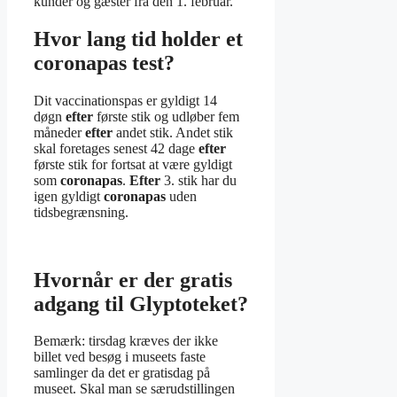
kunder og gæster fra den 1. februar.
Hvor lang tid holder et
coronapas test?
Dit vaccinationspas er gyldigt 14
døgn
efter
første stik og udløber fem
måneder
efter
andet stik. Andet stik
skal foretages senest 42 dage
efter
første stik for fortsat at være gyldigt
som
coronapas
.
Efter
3. stik har du
igen gyldigt
coronapas
uden
tidsbegrænsning.
Hvornår er der gratis
adgang til Glyptoteket?
Bemærk: tirsdag kræves der ikke
billet ved besøg i museets faste
samlinger da det er gratisdag på
museet. Skal man se særudstillingen