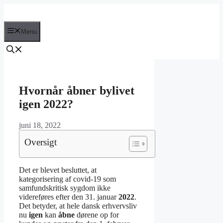
Hop
til
indhold
Menu
Hvornår åbner bylivet
igen 2022?
juni 18, 2022
Oversigt
Det er blevet besluttet, at
kategorisering af covid-19 som
samfundskritisk sygdom ikke
videreføres efter den 31. januar
2022
.
Det betyder, at hele dansk erhvervsliv
nu
igen
kan
åbne
dørene op for