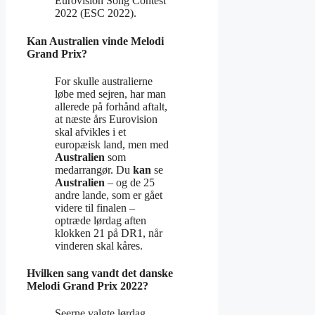
Eurovision Song Contest
2022 (ESC 2022).
Kan Australien vinde Melodi
Grand Prix?
For skulle australierne
løbe med sejren, har man
allerede på forhånd aftalt,
at næste års Eurovision
skal afvikles i et
europæisk land, men med
Australien
som
medarrangør. Du
kan
se
Australien
– og de 25
andre lande, som er gået
videre til finalen –
optræde lørdag aften
klokken 21 på DR1, når
vinderen skal kåres.
Hvilken sang vandt det danske
Melodi Grand Prix 2022?
Seerne valgte lørdag