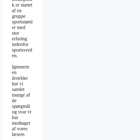
k er startet
af en
gruppe
sportsnørd
er med
stor
erfaring
indenfor
sportsverd
en.
Igennem
en
årrække
har vi
samlet
mange af
de
spørgmål
og svar vi
har
modtaget
af vores
læsere.