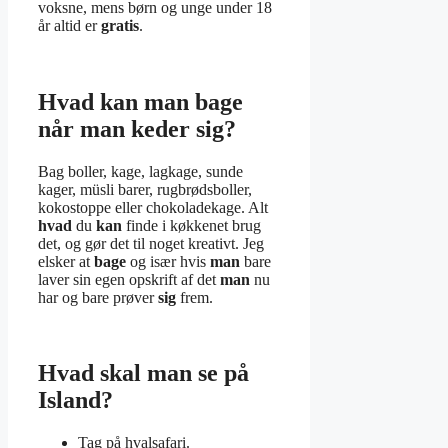
voksne, mens børn og unge under 18
år altid er
gratis
.
Hvad kan man bage
når man keder sig?
Bag boller, kage, lagkage, sunde
kager, müsli barer, rugbrødsboller,
kokostoppe eller chokoladekage. Alt
hvad
du
kan
finde i køkkenet brug
det, og gør det til noget kreativt. Jeg
elsker at
bage
og især hvis
man
bare
laver sin egen opskrift af det
man
nu
har og bare prøver
sig
frem.
Hvad skal man se på
Island?
Tag på hvalsafari.