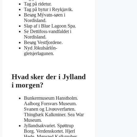
Tag på ridetur.
Tag på bytur i Reykjavik.
Besøg Mývatn-søen i
Nordisland.
Slap af i Blue Lagoon Spa.
Se Dettifoss-vandfaldet i
Nordisland.
Besøg Vestfjordene.
Nyd Jökulsárlón-
gletsjerlagunen.
Hvad sker der i Jylland
i morgen?
Bunkermuseum Hanstholm.
Aalborg Forsvars Museum.
Svanen og Livøoverfarten.
Thingbæk Kalkminer. Sea War
Museum.
Jyllandsakvariet. Spøttrup
Borg. Verdenskortet. Hjerl
Hede. Mønsted Kalkgruber. …