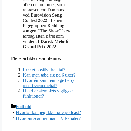
aften det nummer, som
repræsentere Danmark
ved Eurovision
Song
Contest
2022
i Italien.
Pigegruppen Reddi og
sangen
“The Show” blev
lørdag aften kåret som
vinder af
Dansk Melodi
Grand Prix 2022
.
Flere artikler som denne:
Er 0 et positivt helt tal?
Kan man tabe sig på 6 uger?
Hvornår kan man tage baby
med i svømmehal?
Hvad er stemplets vigtigste
funktioner?
Kategorier
Fodbold
Hvorfor kan jeg ikke høre podcast?
Hvordan scanner man TV kanaler?