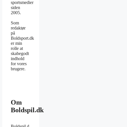
sportsmedier
siden
2005.
Som
redaktør
på
Boldsport.dk
er min
rolle at
skabegodt
indhold
for vores
brugere.
Om
Boldspil.dk
Boldspil.d