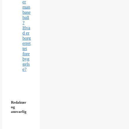
er
man
base
ball
?
Hva
d er
borg
erret
tet
fore
byg
gels
e?
Redaktør
og
ansvarlig