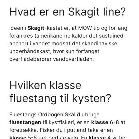
Hvad er en Skagit line?
Ideen i
Skagit
-kastet er, at MOW tip og forfang
forankres (amerikanerne kalder det sustained
anchor) i vandet modsat det skandinaviske
underhåndskast, hvor kun forfanget
overfladeberører vandoverfladen.
Hvilken klasse
fluestang til kysten?
Fluestangs Ordbogen Skal du bruge
fluestangen
til kystfiskeri, er en
klasse
6-8 at
foretrække. Fisker du i put and take er en
klasse
5-6 det bedste valg. En
klasse
4 vil her