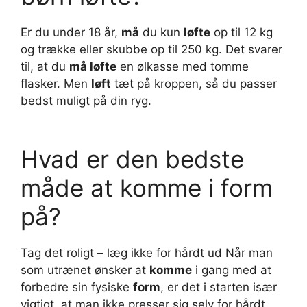
Er du under 18 år,
må
du kun
løfte
op til 12 kg
og trække eller skubbe op til 250 kg. Det svarer
til, at du
må løfte
en ølkasse med tomme
flasker. Men
løft
tæt på kroppen, så du passer
bedst muligt på din ryg.
Hvad er den bedste
måde at komme i form
på?
Tag det roligt – læg ikke for hårdt ud Når man
som utrænet ønsker at
komme
i gang med at
forbedre sin fysiske
form
, er det i starten især
vigtigt, at man ikke presser sig selv for hårdt.