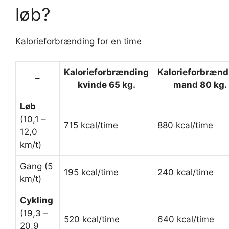
løb?
Kalorieforbrænding for en time
Kalorieforbrænding
Kalorieforbrænd
–
kvinde 65 kg.
mand 80 kg.
Løb
(10,1 –
715 kcal/time
880 kcal/time
12,0
km/t)
Gang (5
195 kcal/time
240 kcal/time
km/t)
Cykling
(19,3 –
520 kcal/time
640 kcal/time
20,9