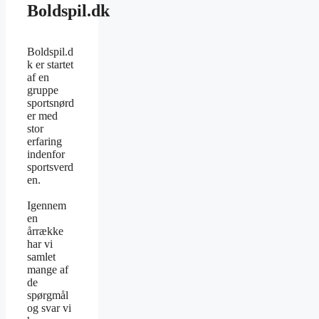
Boldspil.dk
Boldspil.d
k er startet
af en
gruppe
sportsnørd
er med
stor
erfaring
indenfor
sportsverd
en.
Igennem
en
årrække
har vi
samlet
mange af
de
spørgmål
og svar vi