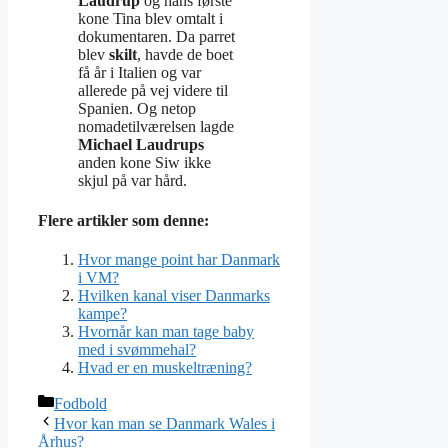
Laudrup
og hans første
kone Tina blev omtalt i
dokumentaren. Da parret
blev
skilt
, havde de boet
få år i Italien og var
allerede på vej videre til
Spanien. Og netop
nomadetilværelsen lagde
Michael Laudrups
anden kone Siw ikke
skjul på var hård.
Flere artikler som denne:
Hvor mange point har Danmark
i VM?
Hvilken kanal viser Danmarks
kampe?
Hvornår kan man tage baby
med i svømmehal?
Hvad er en muskeltræning?
Kategorier
Fodbold
Hvor kan man se Danmark Wales i
Århus?