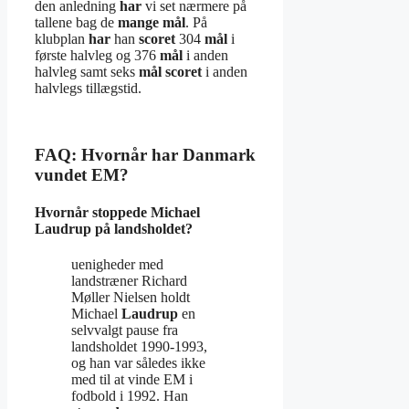
den anledning
har
vi set nærmere på
tallene bag de
mange mål
. På
klubplan
har
han
scoret
304
mål
i
første halvleg og 376
mål
i anden
halvleg samt seks
mål scoret
i anden
halvlegs tillægstid.
FAQ: Hvornår har Danmark
vundet EM?
Hvornår stoppede Michael
Laudrup på landsholdet?
uenigheder med
landstræner Richard
Møller Nielsen holdt
Michael
Laudrup
en
selvvalgt pause fra
landsholdet 1990-1993,
og han var således ikke
med til at vinde EM i
fodbold i 1992. Han