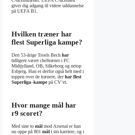
C-licenstræner. UEFA C-licensen
giver dig adgang til videre uddannelse
på UEFA B1.
Hvilken træner har
flest Superliga kampe?
Den 53-årige Troels Bech
har
tidligere været cheftræner i FC
Midtjylland, OB, Silkeborg og netop
Esbjerg. Han er derfor også helt med i
toppen over de trænere, der
har flest
Superliga
–
kampe
på CV’et.
Hvor mange mål har
r9 scoret?
Med sine to
mål
mod Arsenal er han
nu oppe på 801
mål
i sin karriere, og i