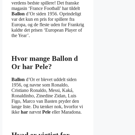
verdens bedste spillere! Det franske
magasin ‘France Football’ har tildelt
Ballon
d’Or siden 1956. Oprindeligt
var det kun en pris for spillere fra
Europa, og de fleste uden for Frankrig
kaldte det prisen ‘European Player of
the Year’.
Hvor mange Ballon d
Or har Pele?
Ballon
d’Or er blevet uddelt siden
1956, og navne som Ronaldo,
Cristiano Ronaldo, Messi, Kaká,
Ronaldinho, Zinedine Zidan, Luis
Figo, Marco van Basten pryder den
lange liste. Du tænker nok, hvorfor vi
ikke
har
nævnt
Pele
eller Maradona.
Hvad er vigtigt for