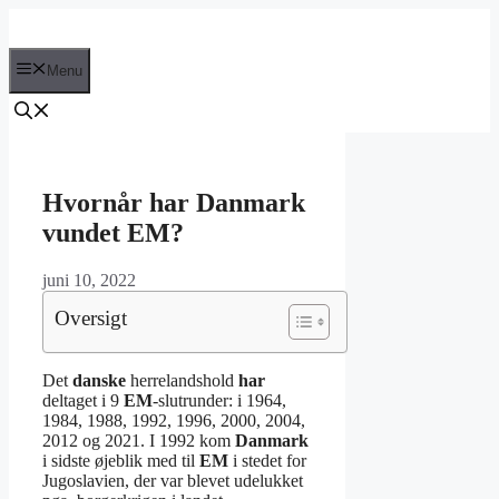
Hop
til
indhold
Menu
Hvornår har Danmark
vundet EM?
juni 10, 2022
Oversigt
Det
danske
herrelandshold
har
deltaget i 9
EM
-slutrunder: i 1964,
1984, 1988, 1992, 1996, 2000, 2004,
2012 og 2021. I 1992 kom
Danmark
i sidste øjeblik med til
EM
i stedet for
Jugoslavien, der var blevet udelukket