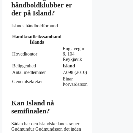
håndboldklubber er
der på Island?
Islands håndboldforbund
Handknattleikssamband
Íslands
Engjavegur
Hovedkontor
6, 104
Reykjavik
Beliggenhed
Island
Antal medlemmer
7.098 (2010)
Einar
Generalsekretær
Þorvarðarson
Kan Island nå
semifinalen?
Sådan har den islandske landstræner
Gudmundur Gudmundsson det inden