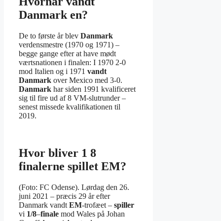
Hvornår vandt
Danmark en?
De to første år blev
Danmark
verdensmestre (1970 og 1971) –
begge gange efter at have mødt
værtsnationen i finalen: I 1970 2-0
mod Italien og i 1971
vandt
Danmark
over Mexico med 3-0.
Danmark
har siden 1991 kvalificeret
sig til fire ud af 8 VM-slutrunder –
senest missede kvalifikationen til
2019.
Hvor bliver 1 8
finalerne spillet EM?
(Foto: FC Odense). Lørdag den 26.
juni 2021 – præcis 29 år efter
Danmark vandt
EM
-trofæet –
spiller
vi
1/8
–
finale
mod Wales på Johan