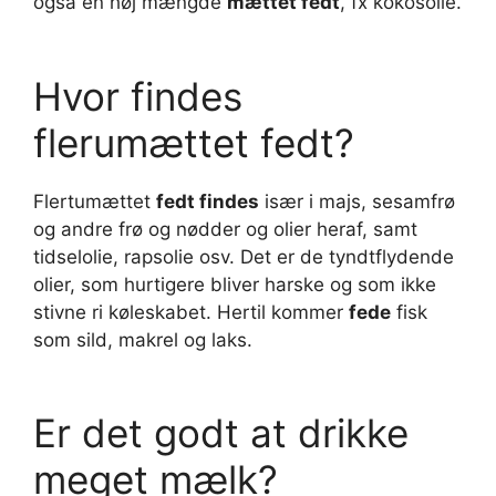
også en høj mængde
mættet fedt
, fx kokosolie.
Hvor findes
flerumættet fedt?
Flertumættet
fedt findes
især i majs, sesamfrø
og andre frø og nødder og olier heraf, samt
tidselolie, rapsolie osv. Det er de tyndtflydende
olier, som hurtigere bliver harske og som ikke
stivne ri køleskabet. Hertil kommer
fede
fisk
som sild, makrel og laks.
Er det godt at drikke
meget mælk?