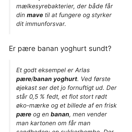
mælkesyrebakterier, der både får
din
mave
til at fungere og styrker
dit immunforsvar.
Er pære banan yoghurt sundt?
Et godt eksempel er Arlas
pære
/
banan yoghurt
. Ved første
øjekast ser det jo fornuftigt ud. Der
står 0,5 % fedt, et flot stort rødt
øko-mærke og et billede af en frisk
pære
og en
banan
, men vender
man kartonen om får man
sandheden: en sukkerbombe. Der