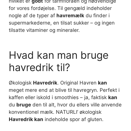
hvilket er
godt
for tarmfloraen og nødvendige
for vores fordøjelse. Til gengæld indeholder
nogle af de typer af
havremælk
du finder i
supermarkederne, en tilsat sukker – og ingen
tilsatte vitaminer og mineraler.
Hvad kan man bruge
havredrik til?
Økologisk
Havredrik
. Original Havren
kan
meget mere end at blive til havregryn. Perfekt i
kaffen eller iskold i smoothies – ja, faktisk
kan
du
bruge
den til alt, hvor du ellers ville anvende
konventionel mælk. NATURLI’ økologisk
Havredrik kan
indeholde spor af gluten.