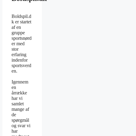
Boldspil.d
k er startet
af en
gruppe
sportsnørd
er med
stor
erfaring
indenfor
sportsverd
en.
Igennem
en
årrække
har vi
samlet
mange af
de
spørgmål
og svar vi
har