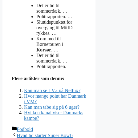
Det er tid til
sommerdæk. …
Politirapporten. …
Sluttidspunktet for
overgang til MitID
rykkes. …
Kom med til
Børnetouren i
Korsør
. …
Det er tid til
sommerdæk. …
Politirapporten.
Flere artikler som denne:
Kan man se TV2 på Netflix?
Hvor mange point har Danmark
i VM?
Kan man tabe sig på 6 uger?
Hvilken kanal viser Danmarks
kampe?
Kategorier
Fodbold
Hvad tid starter Super Bowl?