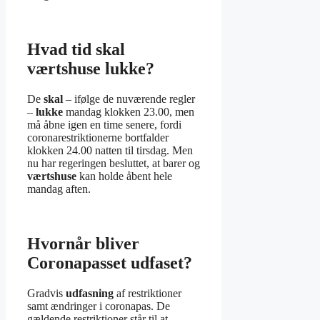
Hvad tid skal
værtshuse lukke?
De
skal
– ifølge de nuværende regler
–
lukke
mandag klokken 23.00, men
må åbne igen en time senere, fordi
coronarestriktionerne bortfalder
klokken 24.00 natten til tirsdag. Men
nu har regeringen besluttet, at barer og
værtshuse
kan holde åbent hele
mandag aften.
Hvornår bliver
Coronapasset udfaset?
Gradvis
udfasning
af restriktioner
samt ændringer i coronapas. De
gældende restriktioner står til at