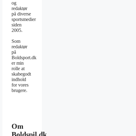
og
redaktør
på diverse
sportsmedier
siden
2005.
Som
redaktør
på
Boldsport.dk
er min
rolle at
skabegodt
indhold
for vores
brugere.
Om
Boldspil.dk