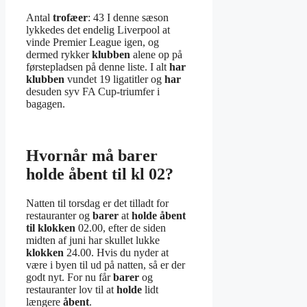
Antal
trofæer
: 43 I denne sæson
lykkedes det endelig Liverpool at
vinde Premier League igen, og
dermed rykker
klubben
alene op på
førstepladsen på denne liste. I alt
har
klubben
vundet 19 ligatitler og
har
desuden syv FA Cup-triumfer i
bagagen.
Hvornår må barer
holde åbent til kl 02?
Natten til torsdag er det tilladt for
restauranter og
barer
at
holde åbent
til klokken
02.00, efter de siden
midten af juni har skullet lukke
klokken
24.00. Hvis du nyder at
være i byen til ud på natten, så er der
godt nyt. For nu får
barer
og
restauranter lov til at
holde
lidt
længere
åbent
.