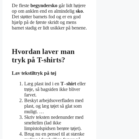
De fleste
begyndersko
går lidt højere
op om anklen end en almindelig
sko
.
Det støtter barnets fod og er en god
hjælp på de første skridt og mens
barnet stadig er lidt usikker på benene.
Hvordan laver man
tryk på T-shirts?
Lav tekstiltryk på tøj
Læg plast ind i en
T
–
shirt
eller
trøje, så bagsiden ikke bliver
farvet.
Beskyt arbejdsoverfladen med
plast, og læg tøjet så glat som
muligt. …
Skriv teksten nedenunder med
smeltelim (lad ikke
limpistolspidsen berøre tøjet).
Brug nu en pensel til at stænke