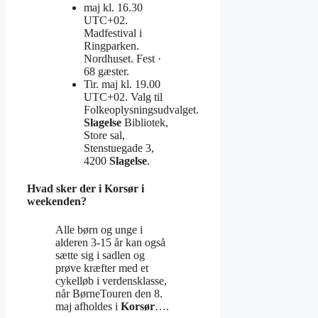
maj kl. 16.30
UTC+02.
Madfestival i
Ringparken.
Nordhuset. Fest ·
68 gæster.
Tir. maj kl. 19.00
UTC+02. Valg til
Folkeoplysningsudvalget.
Slagelse
Bibliotek,
Store sal,
Stenstuegade 3,
4200
Slagelse
.
Hvad sker der i Korsør i
weekenden?
Alle børn og unge i
alderen 3-15 år kan også
sætte sig i sadlen og
prøve kræfter med et
cykelløb i verdensklasse,
når BørneTouren den 8.
maj afholdes i
Korsør
….