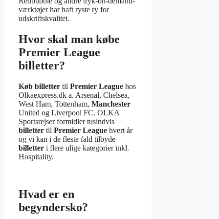
Redbubble og andre tryk-on-demand-
værktøjer har haft ryste ry for
udskriftskvalitet.
Hvor skal man købe
Premier League
billetter?
Køb billetter
til
Premier League
hos
Olkaexpress.dk a. Arsenal, Chelsea,
West Ham, Tottenham,
Manchester
United og Liverpool FC. OLKA
Sportsrejser formidler tusindvis
billetter
til
Premier League
hvert år
og vi kan i de fleste fald tilbyde
billetter
i flere ulige kategorier inkl.
Hospitality.
Hvad er en
begyndersko?