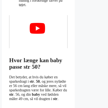
maling i forskellige farver på
tøjet.
Hvor længe kan baby
passe str 50?
Det betyder, at hvis du køber en
sparkedragt i
str
.
50
, og jeres nyfødte
er 56 cm lang eller måske mere, så vil
sparkedragten være for lille. Køber du
str
. 56, og din
baby
ved fødslen
måler 49 cm, så vil dragten i
str
.