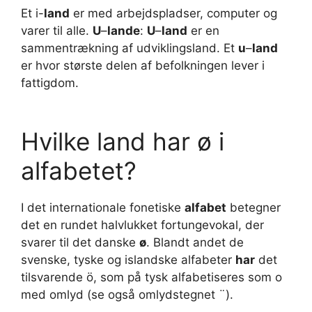
Et i-
land
er med arbejdspladser, computer og
varer til alle.
U
–
lande
:
U
–
land
er en
sammentrækning af udviklingsland. Et
u
–
land
er hvor største delen af befolkningen lever i
fattigdom.
Hvilke land har ø i
alfabetet?
I det internationale fonetiske
alfabet
betegner
det en rundet halvlukket fortungevokal, der
svarer til det danske
ø
. Blandt andet de
svenske, tyske og islandske alfabeter
har
det
tilsvarende ö, som på tysk alfabetiseres som o
med omlyd (se også omlydstegnet ¨).