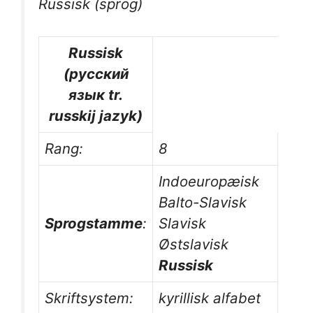
Russisk (sprog)
Russisk
(русский
язык tr.
russkij jazyk)
Rang:
8
Indoeuropæisk
Balto-Slavisk
Sprogstamme
:
Slavisk
Østslavisk
Russisk
Skriftsystem:
kyrillisk alfabet