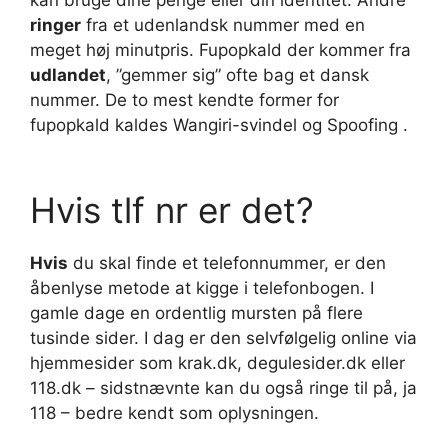
kan bruge dine penge eller din identitet. Andre
ringer
fra et udenlandsk nummer med en
meget høj minutpris. Fupopkald der kommer fra
udlandet
, ”gemmer sig” ofte bag et dansk
nummer. De to mest kendte former for
fupopkald kaldes Wangiri-svindel og Spoofing .
Hvis tlf nr er det?
Hvis
du skal finde et telefonnummer, er den
åbenlyse metode at kigge i telefonbogen. I
gamle dage en ordentlig mursten på flere
tusinde sider. I dag er den selvfølgelig online via
hjemmesider som krak.dk, degulesider.dk eller
118.dk – sidstnævnte kan du også ringe til på, ja
118 – bedre kendt som oplysningen.