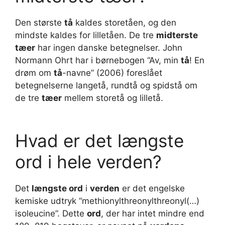
Den største
tå
kaldes storetåen, og den
mindste kaldes for lilletåen. De tre
midterste
tæer
har ingen danske betegnelser. John
Normann Ohrt har i børnebogen “Av, min
tå
! En
drøm om
tå
-navne” (2006) foreslået
betegnelserne langetå, rundtå og spidstå om
de tre
tæer
mellem storetå og lilletå.
Hvad er det længste
ord i hele verden?
Det
længste ord
i
verden
er det engelske
kemiske udtryk “methionylthreonylthreonyl(…)
isoleucine”. Dette
ord
, der har intet mindre end