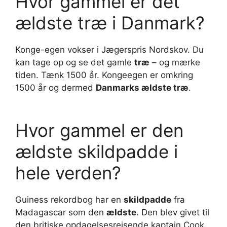
Hvor gammel er det
ældste træ i Danmark?
Konge-egen vokser i Jægerspris Nordskov. Du
kan tage op og se det gamle
træ
– og mærke
tiden. Tænk 1500 år. Kongeegen er omkring
1500 år og dermed
Danmarks ældste træ
.
Hvor gammel er den
ældste skildpadde i
hele verden?
Guiness rekordbog har en
skildpadde
fra
Madagascar som den
ældste
. Den blev givet til
den britiske opdagelsesrejsende kaptajn Cook