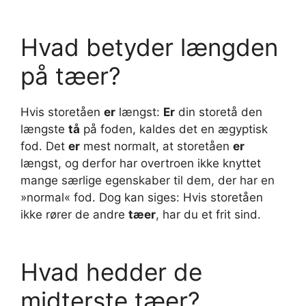
Hvad betyder længden
på tæer?
Hvis storetåen
er
længst:
Er
din storetå den
længste
tå
på foden, kaldes det en ægyptisk
fod. Det
er
mest normalt, at storetåen
er
længst, og derfor har overtroen ikke knyttet
mange særlige egenskaber til dem, der har en
»normal« fod. Dog kan siges: Hvis storetåen
ikke rører de andre
tæer
, har du et frit sind.
Hvad hedder de
midterste tæer?