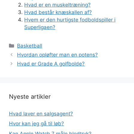
Hvad er en muskeltræning?
Hvad består knæskallen af?
Hvem er den hurtigste fodboldspiller i
Superligaen?
Kategorier
Basketball
Hvordan opløfter man en potens?
Hvad er Grade A golfbolde?
Nyeste artikler
Hvad laver en salgsagent?
Hvor kan jeg gå til løb?
Kan Apple Watch 7 måle blodtryk?