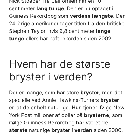
Nick Stoeberl fra Californien har en 10,1
centimeter
lang tunge
. Den er nu optaget i
Guiness Rekordbog som
verdens længste
. Den
24-årige amerikaner tager titlen fra den britiske
Stephen Taylor, hvis 9,8 centimeter
lange
tunge
ellers har haft rekorden siden 2002.
Hvem har de største
bryster i verden?
Der er mange, som
har
store
bryster
, men det
specielle ved Annie Hawkins-Turners
bryster
er, at de er helt naturlige. Hun tjener ifølge New
York Post millioner af dollar på
brysterne
, som
ifølge Guinness Rekordbog
har
været de
største
naturlige
bryster
i
verden
siden 2000.