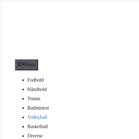
Hop
til
indhold
Menu
Fodbold
Håndbold
Tennis
Badminton
Volleyball
Basketball
Diverse