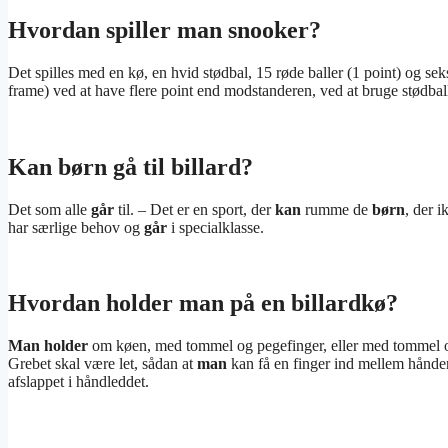
Hvordan spiller man snooker?
Det spilles med en kø, en hvid stødbal, 15 røde baller (1 point) og sek
frame) ved at have flere point end modstanderen, ved at bruge stødballe
Kan børn gå til billard?
Det som alle
går
til. – Det er en sport, der
kan
rumme de
børn
, der 
har særlige behov og
går
i specialklasse.
Hvordan holder man på en billardkø?
Man holder
om køen, med tommel og pegefinger, eller med tommel og 
Grebet skal være let, sådan at
man
kan få en finger ind mellem hånden
afslappet i håndleddet.