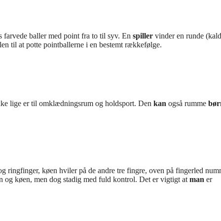
s farvede baller med point fra to til syv. En
spiller
vinder en runde (kald
n til at potte pointballerne i en bestemt rækkefølge.
ikke lige er til omklædningsrum og holdsport. Den
kan
også rumme
bør
ringfinger, køen hviler på de andre tre fingre, oven på fingerled num
 og køen, men dog stadig med fuld kontrol. Det er vigtigt at
man
er