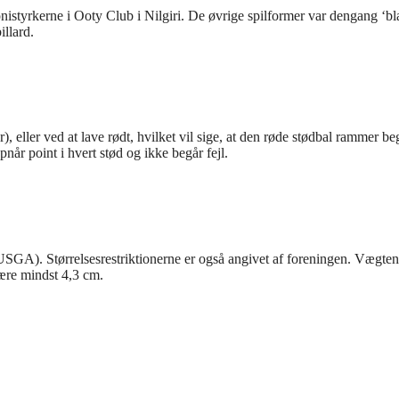
lonistyrkerne i Ooty Club i Nilgiri. De øvrige spilformer var dengang ‘b
illard.
, eller ved at lave rødt, hvilket vil sige, at den røde stødbal rammer b
når point i hvert stød og ikke begår fejl.
USGA). Størrelsesrestriktionerne er også angivet af foreningen. Vægten
ære mindst 4,3 cm.