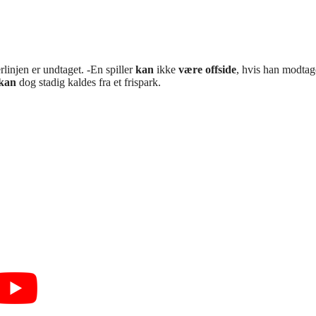
linjen er undtaget. -En spiller
kan
ikke
være offside
, hvis han modtag
 kan
dog stadig kaldes fra et frispark.