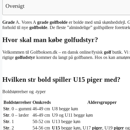
Oversigt
Grade
A. Vores A
grade golfbolde
er bolde med små skønhedsfejl. Go
forhold til nye
golfbolde
. De fleste ”almindelige” golfspillere foretræk
Hvor skal man købe golfudstyr?
Velkommen til Golfboksen.dk – en dansk online/fysisk
golf
butik. Vi
rigtige
golfudstyr
kommer du langt på golfbanen. Hos os kan amatøren 
Hvilken str bold spiller U15 piger med?
Boldstørrelser og -typer
Boldstørrelser
Omkreds
Aldersgrupper
Str
. 0 – gummi
46-49 cm
U8 begge køn
Str
. 0 – læder
46-49 cm
U9 og U11 begge køn
Str
. 1
50-52 cm
U13 begge køn
Str
. 2
54-56 cm
U15
begge køn, U17
piger
, U19
piger
og