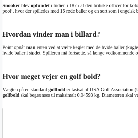
Snooker
blev
opfundet
i Indien i 1875 af den britiske officer for ko
pool’, hvor der spilledes med 15 røde baller og en sort som i engelsk b
Hvordan vinder man i billard?
Point opnår
man
enten ved at vælte kegler med de hvide baller (kugler)
hvide baller i stødet. Spilleren må fortsætte, så længe vedkommende op
Hvor meget vejer en golf bold?
Vægten på en standard
golfbold
er fastsat af USA Golf Association (
golfbold
skal begrænses til maksimalt 0,04593 kg. Diameteren skal v