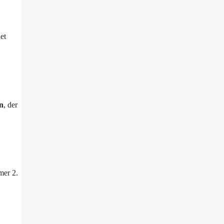
et
n
, der
mer 2.