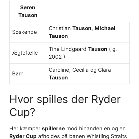
Søren
Tauson
Christian
Tauson
,
Michael
Søskende
Tauson
Tine Lindgaard
Tauson
( g.
Ægtefælle
2002 )
Caroline, Cecilia og Clara
Børn
Tauson
Hvor spilles der Ryder
Cup?
Her kæmper
spillerne
mod hinanden en og en.
Ryder Cup
afholdes på banen Whistling Straits