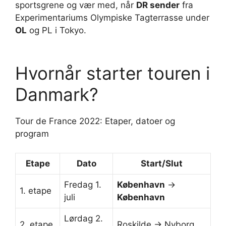
sportsgrene og vær med, når
DR sender
fra
Experimentariums Olympiske Tagterrasse under
OL
og PL i Tokyo.
Hvornår starter touren i
Danmark?
Tour de France 2022: Etaper, datoer og
program
Etape
Dato
Start
/Slut
Fredag 1.
København
->
1. etape
juli
København
Lørdag 2.
2. etape
Roskilde -> Nyborg