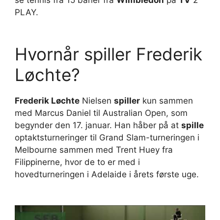
se tennis fra 15 baner fra
Wimbledon
på
TV
2
PLAY.
Hvornår spiller Frederik
Løchte?
Frederik Løchte
Nielsen
spiller
kun sammen
med Marcus Daniel til Australian Open, som
begynder den 17. januar. Han håber på at
spille
optaktsturneringer til Grand Slam-turneringen i
Melbourne sammen med Trent Huey fra
Filippinerne, hvor de to er med i
hovedturneringen i Adelaide i årets første uge.