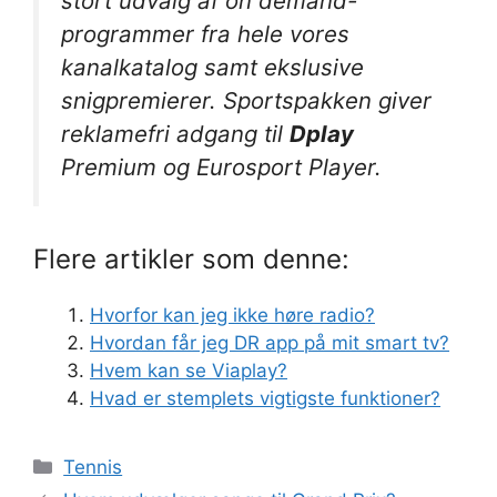
stort udvalg af on demand-
programmer fra hele vores
kanalkatalog samt ekslusive
snigpremierer. Sportspakken giver
reklamefri adgang til
Dplay
Premium og Eurosport Player.
Flere artikler som denne:
Hvorfor kan jeg ikke høre radio?
Hvordan får jeg DR app på mit smart tv?
Hvem kan se Viaplay?
Hvad er stemplets vigtigste funktioner?
Kategorier
Tennis