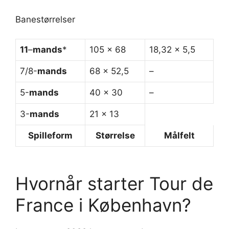
Banestørrelser
11
–
mands
*
105 x 68
18,32 x 5,5
7/8-
mands
68 x 52,5
–
5-
mands
40 x 30
–
3-
mands
21 x 13
Spilleform
Størrelse
Målfelt
Hvornår starter Tour de
France i København?