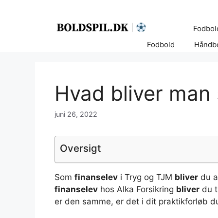
Hop
til
Fodbol
indhold
Fodbold
Håndb
Hvad bliver man 
juni 26, 2022
Oversigt
Som
finanselev
i Tryg og TJM
bliver
du a
finanselev
hos Alka Forsikring
bliver
du t
er den samme, er det i dit praktikforløb 