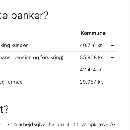
te banker?
Kommune
king kunder
40.716 kr.
–
nans, pension og forsikring)
35.908 kr.
–
42.414 kr.
–
 og formue
29.957 kr.
–
t?
. Som arbejdsgiver har du pligt til at opkræve A-