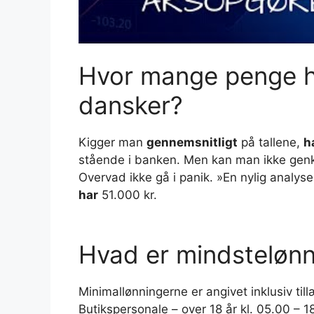
Hvor mange penge h
dansker?
Kigger man
gennemsnitligt
på tallene,
h
stående i banken. Men kan man ikke genke
Overvad ikke gå i panik. »En nylig analys
har
51.000 kr.
Hvad er mindstelønn
Minimallønningerne er angivet inklusiv til
Butikspersonale – over 18 år kl. 05.00 – 1