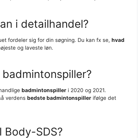
an i detailhandel?
et fordeler sig for din søgning. Du kan fx se,
hvad
højeste og laveste løn.
badmintonspiller?
andlige
badmintonspiller
i 2020 og 2021.
gså verdens
bedste badmintonspiller
ifølge det
til Body-SDS?