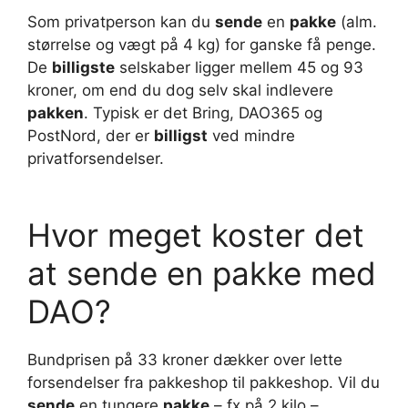
Som privatperson kan du
sende
en
pakke
(alm.
størrelse og vægt på 4 kg) for ganske få penge.
De
billigste
selskaber ligger mellem 45 og 93
kroner, om end du dog selv skal indlevere
pakken
. Typisk er det Bring, DAO365 og
PostNord, der er
billigst
ved mindre
privatforsendelser.
Hvor meget koster det
at sende en pakke med
DAO?
Bundprisen på 33 kroner dækker over lette
forsendelser fra pakkeshop til pakkeshop. Vil du
sende
en tungere
pakke
– fx på 2 kilo –