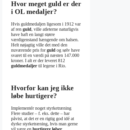
Hvor meget guld er der
i OL medaljer?
Hvis guldmedaljen ligesom i 1912 var
af ren
guld
, ville atleterne naturligvis
have haft en langt større
værdigenstand hængende om halsen.
Helt nøjagtig ville det med den
nuværende pris for
guld
og sølv have
svaret til en værdi på næsten 147.000
kroner. I alt er der leveret 812
guldmedaljer
til legene i Rio.
Hvorfor kan jeg ikke
løbe hurtigere?
Implementér noget styrketræning
Flere studier – f. eks. dette – har
påvist, at det er en rigtig god idé at
dyrke styrketræning, hvis man gerne
vil være en
hurtigere løber
.