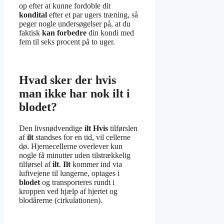
op efter at kunne fordoble dit
kondital
efter et par ugers træning, så
peger nogle undersøgelser på, at du
faktisk
kan forbedre
din kondi med
fem til seks procent på to uger.
Hvad sker der hvis
man ikke har nok ilt i
blodet?
Den livsnødvendige
ilt
Hvis
tilførslen
af
ilt
standses for en tid, vil cellerne
dø. Hjernecellerne overlever kun
nogle få minutter uden tilstrækkelig
tilførsel af
ilt
.
Ilt
kommer ind via
luftvejene til lungerne, optages i
blodet
og transporteres rundt i
kroppen ved hjælp af hjertet og
blodårerne (cirkulationen).