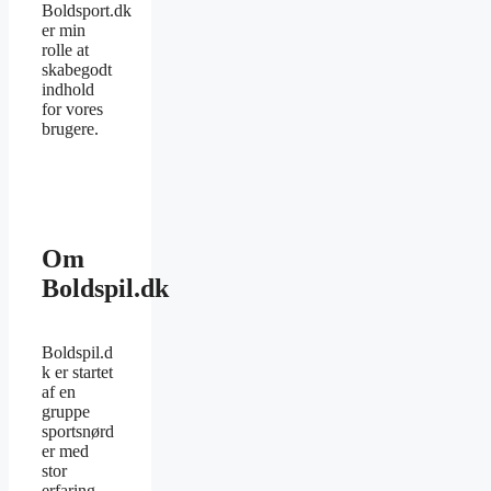
Boldsport.dk
er min
rolle at
skabegodt
indhold
for vores
brugere.
Om
Boldspil.dk
Boldspil.d
k er startet
af en
gruppe
sportsnørd
er med
stor
erfaring