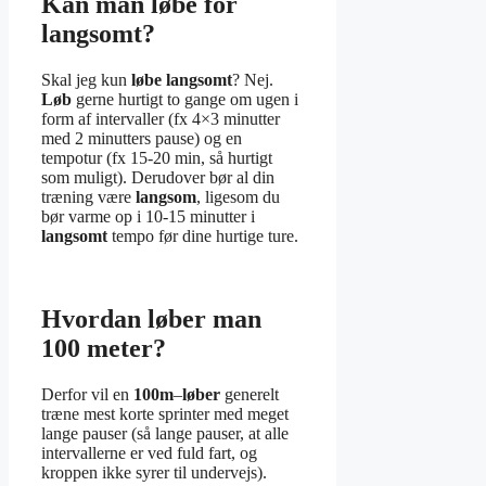
Kan man løbe for
langsomt?
Skal jeg kun
løbe langsomt
? Nej.
Løb
gerne hurtigt to gange om ugen i
form af intervaller (fx 4×3 minutter
med 2 minutters pause) og en
tempotur (fx 15-20 min, så hurtigt
som muligt). Derudover bør al din
træning være
langsom
, ligesom du
bør varme op i 10-15 minutter i
langsomt
tempo før dine hurtige ture.
Hvordan løber man
100 meter?
Derfor vil en
100m
–
løber
generelt
træne mest korte sprinter med meget
lange pauser (så lange pauser, at alle
intervallerne er ved fuld fart, og
kroppen ikke syrer til undervejs).