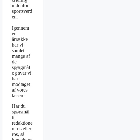
indenfor
sportsverd
en.
Igennem
en
årrække
har vi
samlet
mange af
de
spørgmål
og svar vi
har
modtaget
af vores
læsere.
Har du
spørsmål
til
redaktione
n, ris eller
ros, så
kontakt os