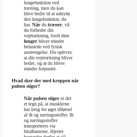
lungefunktion ved
træning, men du kan
blive bedre til at udnytte
den lungefunktion, du
har.
Når
du
træner
, vil
du forbedre din
vejrtrækning, fordi dine
lunger
bliver mindre
belastede ved fysisk
anstrengelse. Du oplever,
at din vejrtrækning bliver
bedre, og at du bliver
mindre forpustet.
Hvad sker der med kroppen når
pulsen stiger?
Når pulsen stiger
er det
et tegn på, at musklerne
har brug for øget tilførsel
af ilt og næringsstoffer. Ilt
og næringsstoffer
transporteres via
blodbanerne. Hjertet
begynder derfor at slå