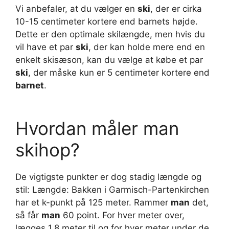
Vi anbefaler, at du vælger en
ski
, der er cirka
10-15 centimeter kortere end barnets højde.
Dette er den optimale skilængde, men hvis du
vil have et par
ski
, der kan holde mere end en
enkelt skisæson, kan du vælge at købe et par
ski
, der måske kun er 5 centimeter kortere end
barnet
.
Hvordan måler man
skihop?
De vigtigste punkter er dog stadig længde og
stil: Længde: Bakken i Garmisch-Partenkirchen
har et k-punkt på 125 meter. Rammer
man
det,
så får
man
60 point. For hver meter over,
lægges 1,8 meter til og for hver meter under de