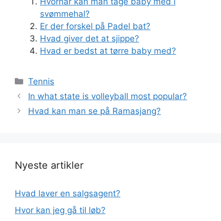
Hvornår kan man tage baby med i
svømmehal?
Er der forskel på Padel bat?
Hvad giver det at sjippe?
Hvad er bedst at tørre baby med?
Kategorier
Tennis
In what state is volleyball most popular?
Hvad kan man se på Ramasjang?
Nyeste artikler
Hvad laver en salgsagent?
Hvor kan jeg gå til løb?