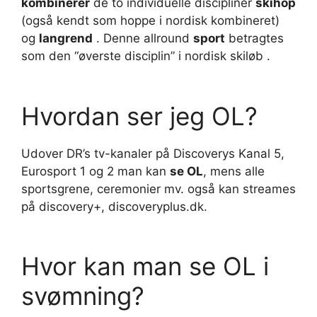
kombinerer
de to individuelle discipliner
skihop
(også kendt som hoppe i nordisk kombineret)
og
langrend
. Denne allround
sport
betragtes
som den “øverste disciplin” i nordisk skiløb .
Hvordan ser jeg OL?
Udover DR’s tv-kanaler på Discoverys Kanal 5,
Eurosport 1 og 2 man kan
se OL
, mens alle
sportsgrene, ceremonier mv. også kan streames
på discovery+, discoveryplus.dk.
Hvor kan man se OL i
svømning?