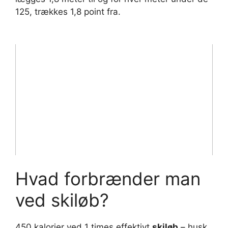
125, trækkes 1,8 point fra.
Hvad forbrænder man
ved skiløb?
450 kalorier ved 1 times effektivt
skiløb
– husk,