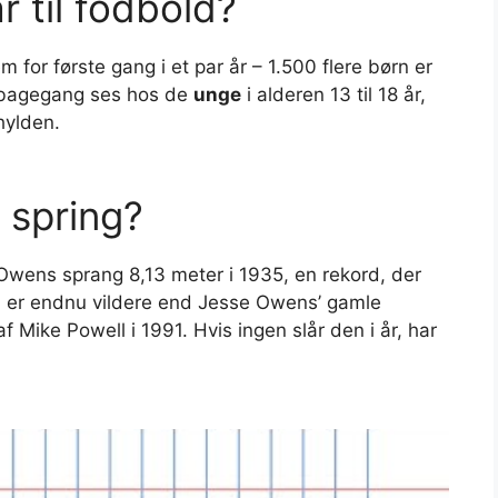
 til fodbold?
m for første gang i et par år – 1.500 flere børn er
ilbagegang ses hos de
unge
i alderen 13 til 18 år,
hylden.
 spring?
ns sprang 8,13 meter i 1935, en rekord, der
d er endnu vildere end Jesse Owens’ gamle
f Mike Powell i 1991. Hvis ingen slår den i år, har