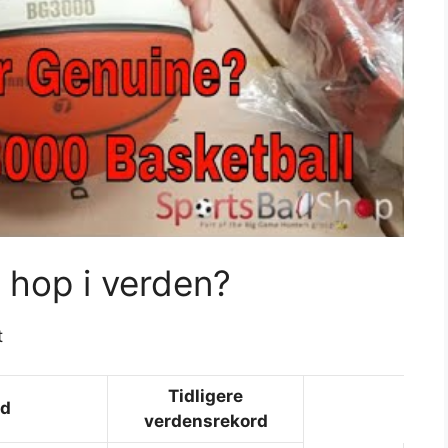
 hop i verden?
t
Tidligere
rd
verdensrekord