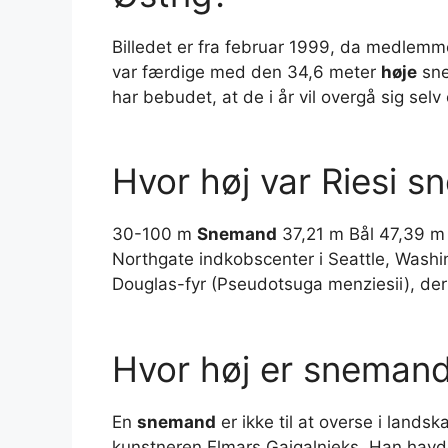
Billedet er fra februar 1999, da medlemme
var færdige med den 34,6 meter
høje
sne
har bebudet, at de i år vil overgå sig sel
Hvor høj var Riesi 
30-100 m
Snemand
37,21 m Bål 47,39 m
Northgate indkobscenter i Seattle, Washi
Douglas-fyr (Pseudotsuga menziesii), de
Hvor høj er snemand
En
snemand
er ikke til at overse i landsk
kunstneren Elmars Gaigalnieks. Han havde