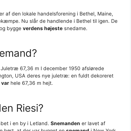
r af den lokale handelsforening i Bethel, Maine,
kæmpe. Nu slår de handlende i Bethel til igen. De
v og bygge
verdens højeste
snedame.
snemand?
 Juletræ 67,36 m I december 1950 afslørede
ngton, USA deres nye juletræ: en fuldt dekoreret
r
var
hele 67,36 m hejt.
en Riesi?
abet i en by i Letland.
Snemanden
er lavet af
 hørt, at der var bygget en
snemand
i New York,