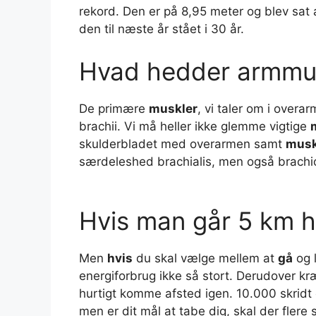
rekord. Den er på 8,95 meter og blev sat a
den til næste år stået i 30 år.
Hvad hedder armmu
De primære
muskler
, vi taler om i overa
brachii. Vi må heller ikke glemme vigtige
skulderbladet med overarmen samt
musk
særdeleshed brachialis, men også brachio
Hvis man går 5 km h
Men
hvis
du skal vælge mellem at
gå
og 
energiforbrug ikke så stort. Derudover kræ
hurtigt komme afsted igen. 10.000 skridt 
men er dit mål at tabe dig, skal der flere