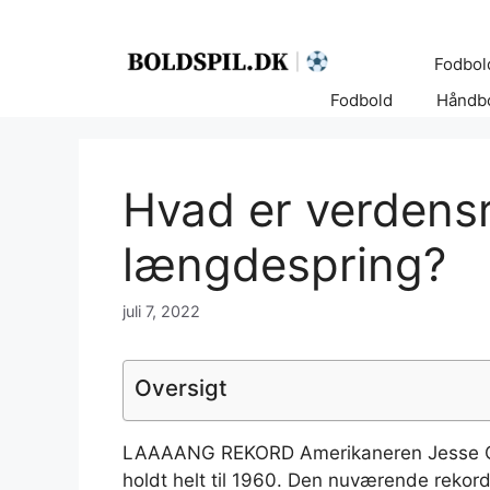
Hop
til
Fodbol
indhold
Fodbold
Håndb
Hvad er verdensr
længdespring?
juli 7, 2022
Oversigt
LAAAANG REKORD Amerikaneren Jesse Owe
holdt helt til 1960. Den nuværende rekor