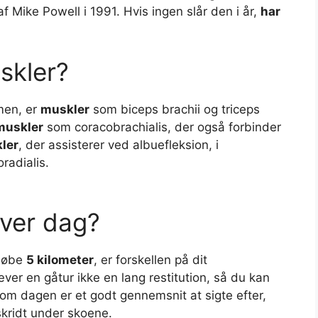
f Mike Powell i 1991. Hvis ingen slår den i år,
har
skler?
rmen, er
muskler
som biceps brachii og triceps
muskler
som coracobrachialis, der også forbinder
ler
, der assisterer ved albuefleksion, i
radialis.
ver dag?
løbe
5 kilometer
, er forskellen på dit
ver en gåtur ikke en lang restitution, så du kan
om dagen er et godt gennemsnit at sigte efter,
 skridt under skoene.