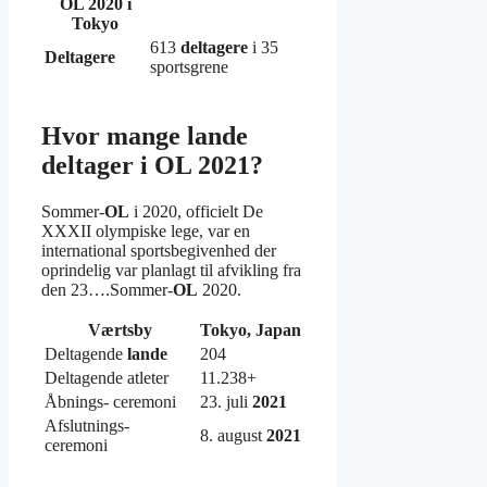
OL
2020 i
Tokyo
613
deltagere
i 35
Deltagere
sportsgrene
Hvor mange lande
deltager i OL 2021?
Sommer-
OL
i 2020, officielt De
XXXII olympiske lege, var en
international sportsbegivenhed der
oprindelig var planlagt til afvikling fra
den 23….Sommer-
OL
2020.
Værtsby
Tokyo, Japan
Deltagende
lande
204
Deltagende atleter
11.238+
Åbnings- ceremoni
23. juli
2021
Afslutnings-
8. august
2021
ceremoni