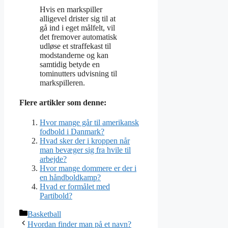
Hvis en markspiller
alligevel drister sig til at
gå ind i eget målfelt, vil
det fremover automatisk
udløse et straffekast til
modstanderne og kan
samtidig betyde en
tominutters udvisning til
markspilleren.
Flere artikler som denne:
Hvor mange går til amerikansk
fodbold i Danmark?
Hvad sker der i kroppen når
man bevæger sig fra hvile til
arbejde?
Hvor mange dommere er der i
en håndboldkamp?
Hvad er formålet med
Partibold?
Kategorier
Basketball
Hvordan finder man på et navn?