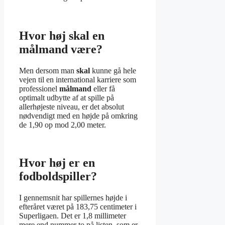
Hvor høj skal en
målmand være?
Men dersom man
skal
kunne gå hele
vejen til en international karriere som
professionel
målmand
eller få
optimalt udbytte af at spille på
allerhøjeste niveau, er det absolut
nødvendigt med en højde på omkring
de 1,90 op mod 2,00 meter.
Hvor høj er en
fodboldspiller?
I gennemsnit har spillernes højde i
efteråret været på 183,75 centimeter i
Superligaen. Det er 1,8 millimeter
mere end nummer to på listen, som er