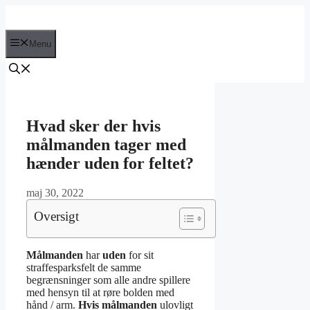
Hop
til
indhold
Menu
Hvad sker der hvis
målmanden tager med
hænder uden for feltet?
maj 30, 2022
Oversigt
Målmanden
har
uden
for sit
straffesparksfelt de samme
begrænsninger som alle andre spillere
med hensyn til at røre bolden med
hånd / arm.
Hvis målmanden
ulovligt