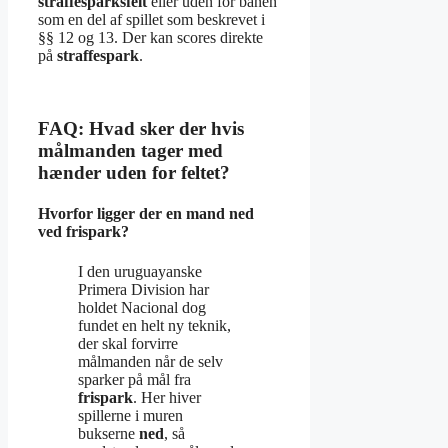
straffesparksfelt
eller uden for banen
som en del af spillet som beskrevet i
§§ 12 og 13. Der kan scores direkte
på
straffespark
.
FAQ: Hvad sker der hvis
målmanden tager med
hænder uden for feltet?
Hvorfor ligger der en mand ned
ved frispark?
I den uruguayanske
Primera Division har
holdet Nacional dog
fundet en helt ny teknik,
der skal forvirre
målmanden når de selv
sparker på mål fra
frispark
. Her hiver
spillerne i muren
bukserne
ned
, så