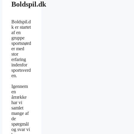
Boldspil.dk
Boldspil.d
k er startet
af en
gruppe
sportsnørd
er med
stor
erfaring
indenfor
sportsverd
en.
Igennem
en
årrække
har vi
samlet
mange af
de
spørgmål
og svar vi