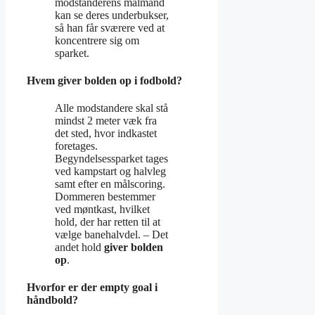
modstanderens målmand
kan se deres underbukser,
så han får sværere ved at
koncentrere sig om
sparket.
Hvem giver bolden op i fodbold?
Alle modstandere skal stå
mindst 2 meter væk fra
det sted, hvor indkastet
foretages.
Begyndelsessparket tages
ved kampstart og halvleg
samt efter en målscoring.
Dommeren bestemmer
ved møntkast, hvilket
hold, der har retten til at
vælge banehalvdel. – Det
andet hold
giver bolden
op
.
Hvorfor er der empty goal i
håndbold?