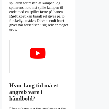
spilleren for resten af kampen, og
spillerens hold må spille kampen til
ende med en spiller færre på banen.
Rødt kort
kan basalt set gives på to
forskelige måder: Direkte
rødt kort
–
gives når forseelsen i sig selv er meget
grov.
Hvor lang tid må et
angreb vare i
håndbold?
Efter at have vist forvarselstegnet for