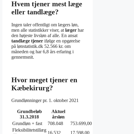
Hvem tjener mest læge
eller tandlæge?
Ingen taler offentligt om lægers løn,
men alle statistikker viser, at
læger
har
den højeste livsløn af alle. En ansat
tandlæge tjener
ifølge en opgørelse
på lønstatistik.dk 52.566 kr. om
måneden og har 6,8 års erfaring i
gennemsnit.
Hvor meget tjener en
Kæbekirurg?
Grundlønninger pr. 1. oktober 2021
Grundbeløb
Aktuel
31.3.2018
årsløn
Grundløn + fast
708.048
753.699,00
Fleksibilitetstillæg
16.532
17.598,00