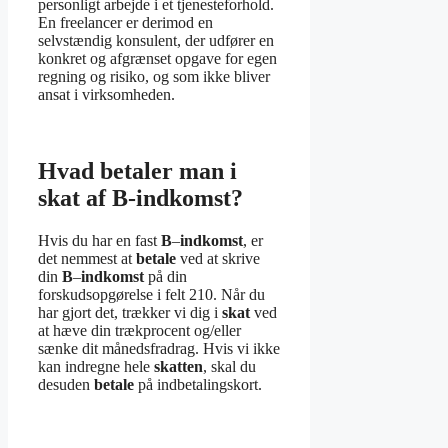
personligt arbejde i et tjenesteforhold.
En freelancer er derimod en
selvstændig konsulent, der udfører en
konkret og afgrænset opgave for egen
regning og risiko, og som ikke bliver
ansat i virksomheden.
Hvad betaler man i
skat af B-indkomst?
Hvis du har en fast
B
–
indkomst
, er
det nemmest at
betale
ved at skrive
din
B
–
indkomst
på din
forskudsopgørelse i felt 210. Når du
har gjort det, trækker vi dig i
skat
ved
at hæve din trækprocent og/eller
sænke dit månedsfradrag. Hvis vi ikke
kan indregne hele
skatten
, skal du
desuden
betale
på indbetalingskort.