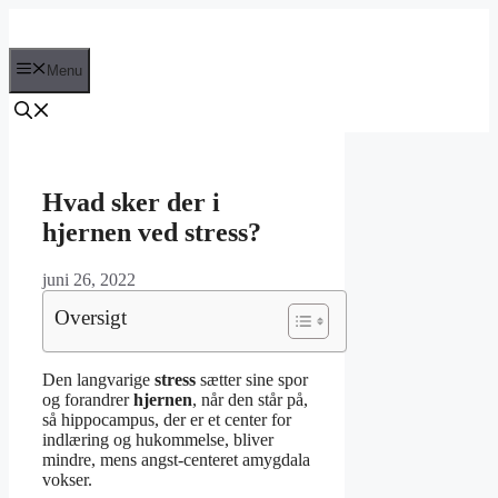
Hop
til
indhold
Menu
Hvad sker der i
hjernen ved stress?
juni 26, 2022
Oversigt
Den langvarige
stress
sætter sine spor
og forandrer
hjernen
, når den står på,
så hippocampus, der er et center for
indlæring og hukommelse, bliver
mindre, mens angst-centeret amygdala
vokser.