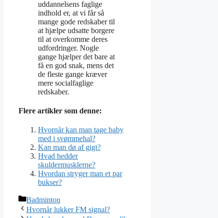
uddannelsens faglige
indhold er, at vi får så
mange gode redskaber til
at hjælpe udsatte borgere
til at overkomme deres
udfordringer. Nogle
gange hjælper det bare at
få en god snak, mens det
de fleste gange kræver
mere socialfaglige
redskaber.
Flere artikler som denne:
Hvornår kan man tage baby
med i svømmehal?
Kan man dø af gigt?
Hvad hedder
skuldermusklerne?
Hvordan stryger man et par
bukser?
Kategorier
Badminton
Hvornår lukker FM signal?