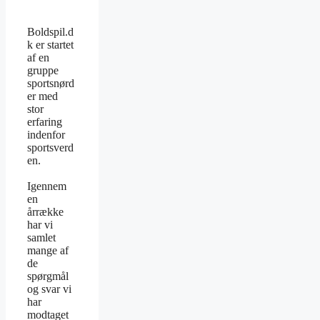
Boldspil.d
k er startet
af en
gruppe
sportsnørd
er med
stor
erfaring
indenfor
sportsverd
en.
Igennem
en
årrække
har vi
samlet
mange af
de
spørgmål
og svar vi
har
modtaget