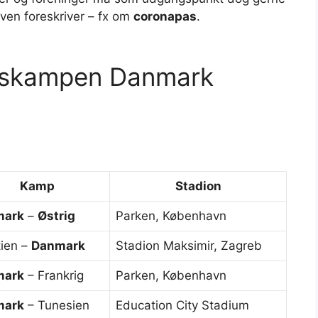
loven foreskriver – fx om
coronapas
.
ndskampen Danmark
Kamp
Stadion
mark
–
Østrig
Parken, København
tien –
Danmark
Stadion Maksimir, Zagreb
mark
– Frankrig
Parken, København
mark
– Tunesien
Education City Stadium