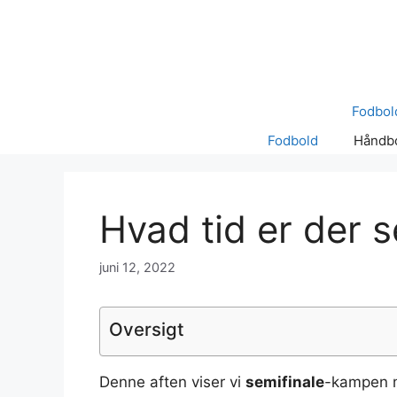
Hop
til
indhold
Fodbol
Fodbold
Håndb
Hvad tid er der s
juni 12, 2022
Oversigt
Denne aften viser vi
semifinale
-kampen m