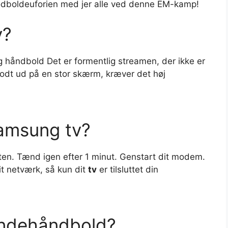
 fodboldeuforien med jer alle ved denne EM-kamp!
v?
g håndbold Det er formentlig streamen, der ikke er
g godt ud på en stor skærm, kræver det høj
Samsung tv?
ten. Tænd igen efter 1 minut. Genstart dit modem.
dit netværk, så kun dit
tv
er tilsluttet din
vindehåndbold?