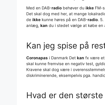
Med en DAB-
radio
behøver du
ikke
FM-si
Det skal dog med her, at mange lokalrad
de
ikke
kunne høres på en DAB-
radio
. 5.
anlæg,
kan
du i stedet vælge at købe en 
Kan jeg spise på re
Coronapas
i Danmark Det
kan
fx være et
skal kunne fremvise en negativ test, gyld
Kravene skal dog være i overensstemmels
diskriminerende, eksempelvis pga. handi
Hvad er den største 