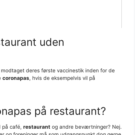
staurant uden
ar modtaget deres første vaccinestik inden for de
ge
coronapas
, hvis de eksempelvis vil på
napas på restaurant?
l
på café,
restaurant
og andre beværtninger? Nej.
ioner og foreninger må som udgangspunkt dog gerne