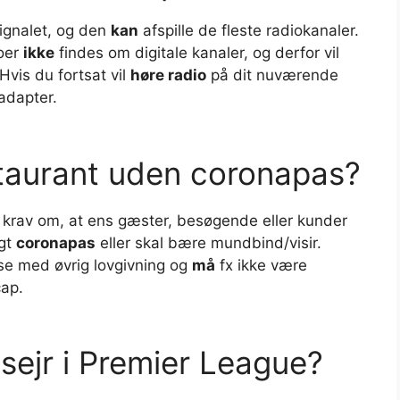
gnalet, og den
kan
afspille de fleste radiokanaler.
ioer
ikke
findes om digitale kanaler, og derfor vil
 Hvis du fortsat vil
høre radio
på dit nuværende
adapter.
staurant uden coronapas?
 krav om, at ens gæster, besøgende eller kunder
igt
coronapas
eller skal bære mundbind/visir.
e med øvrig lovgivning og
må
fx ikke være
cap.
sejr i Premier League?