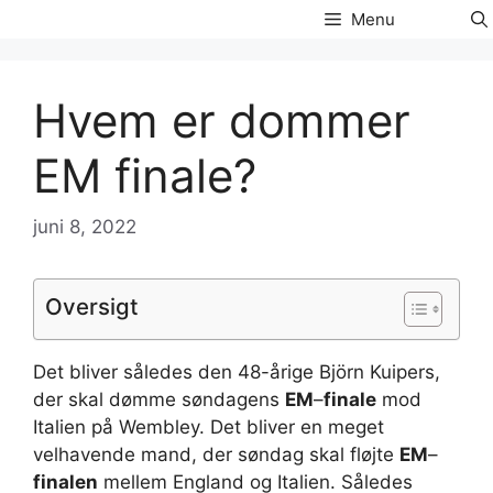
Hop
Menu
til
indhold
Hvem er dommer
EM finale?
juni 8, 2022
Oversigt
Det bliver således den 48-årige Björn Kuipers,
der skal dømme søndagens
EM
–
finale
mod
Italien på Wembley. Det bliver en meget
velhavende mand, der søndag skal fløjte
EM
–
finalen
mellem England og Italien. Således