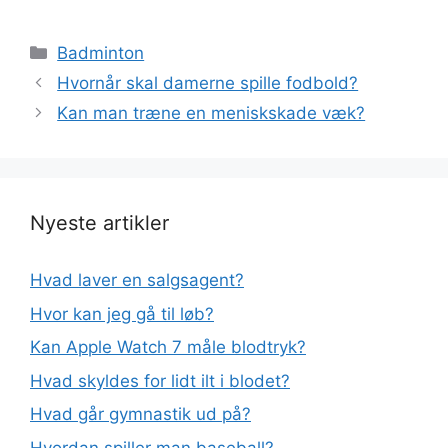
Kategorier
Badminton
Hvornår skal damerne spille fodbold?
Kan man træne en meniskskade væk?
Nyeste artikler
Hvad laver en salgsagent?
Hvor kan jeg gå til løb?
Kan Apple Watch 7 måle blodtryk?
Hvad skyldes for lidt ilt i blodet?
Hvad går gymnastik ud på?
Hvordan spiller man baseball?