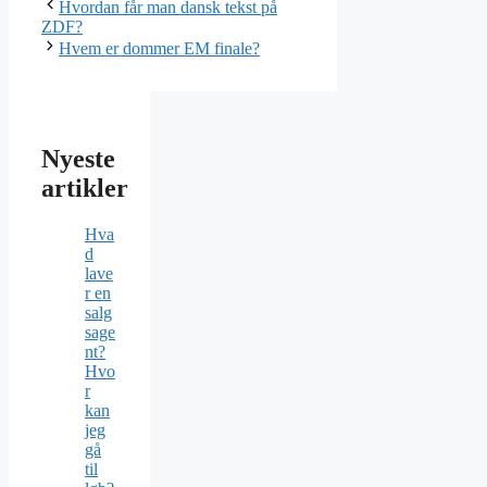
Hvordan får man dansk tekst på
ZDF?
Hvem er dommer EM finale?
Nyeste
artikler
Hva
d
lave
r en
salg
sage
nt?
Hvo
r
kan
jeg
gå
til