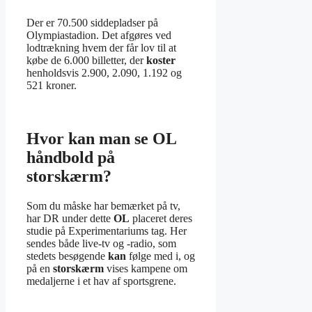
Der er 70.500 siddepladser på
Olympiastadion. Det afgøres ved
lodtrækning hvem der får lov til at
købe de 6.000 billetter, der
koster
henholdsvis 2.900, 2.090, 1.192 og
521 kroner.
Hvor kan man se OL
håndbold på
storskærm?
Som du måske har bemærket på tv,
har DR under dette
OL
placeret deres
studie på Experimentariums tag. Her
sendes både live-tv og -radio, som
stedets besøgende
kan
følge med i, og
på en
storskærm
vises kampene om
medaljerne i et hav af sportsgrene.