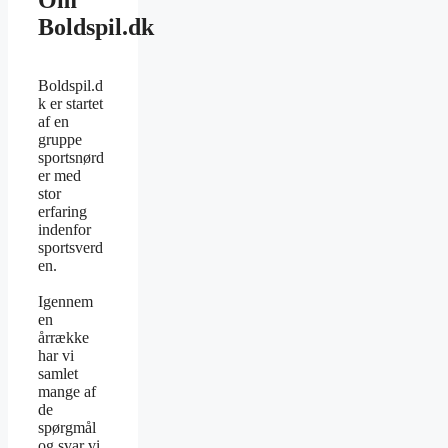
Om
Boldspil.dk
Boldspil.d
k er startet
af en
gruppe
sportsnørd
er med
stor
erfaring
indenfor
sportsverd
en.
Igennem
en
årrække
har vi
samlet
mange af
de
spørgmål
og svar vi