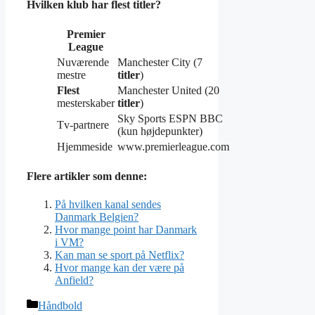
Hvilken klub har flest titler?
Premier
League
Nuværende
Manchester City (7
mestre
titler
)
Flest
Manchester United (20
mesterskaber
titler
)
Sky Sports ESPN BBC
Tv-partnere
(kun højdepunkter)
Hjemmeside
www.premierleague.com
Flere artikler som denne:
På hvilken kanal sendes
Danmark Belgien?
Hvor mange point har Danmark
i VM?
Kan man se sport på Netflix?
Hvor mange kan der være på
Anfield?
Kategorier
Håndbold