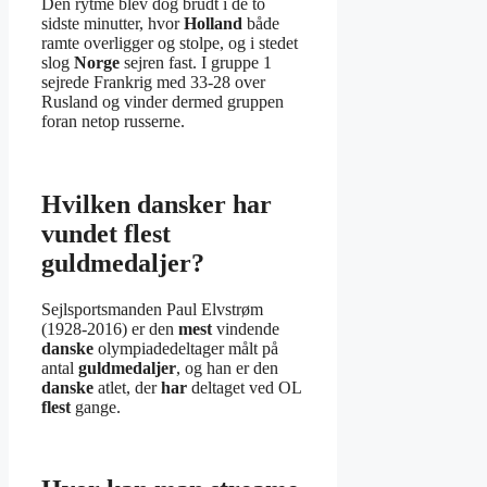
Den rytme blev dog brudt i de to
sidste minutter, hvor
Holland
både
ramte overligger og stolpe, og i stedet
slog
Norge
sejren fast. I gruppe 1
sejrede Frankrig med 33-28 over
Rusland og vinder dermed gruppen
foran netop russerne.
Hvilken dansker har
vundet flest
guldmedaljer?
Sejlsportsmanden Paul Elvstrøm
(1928-2016) er den
mest
vindende
danske
olympiadedeltager målt på
antal
guldmedaljer
, og han er den
danske
atlet, der
har
deltaget ved OL
flest
gange.