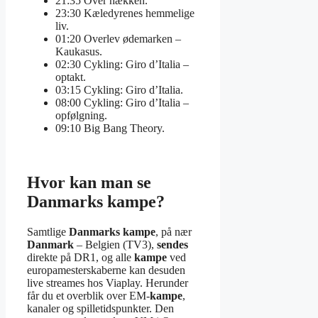
21:35 Over hækken.
23:30 Kæledyrenes hemmelige
liv.
01:20 Overlev ødemarken –
Kaukasus.
02:30 Cykling: Giro d’Italia –
optakt.
03:15 Cykling: Giro d’Italia.
08:00 Cykling: Giro d’Italia –
opfølgning.
09:10 Big Bang Theory.
Hvor kan man se
Danmarks kampe?
Samtlige
Danmarks kampe
, på nær
Danmark
– Belgien (TV3),
sendes
direkte på DR1, og alle
kampe
ved
europamesterskaberne kan desuden
live streames hos Viaplay. Herunder
får du et overblik over EM-
kampe
,
kanaler og spilletidspunkter. Den