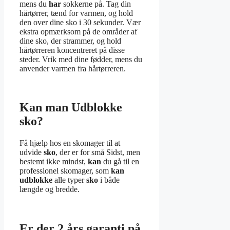
mens du
har
sokkerne på. Tag din
hårtørrer, tænd for varmen, og hold
den over dine sko i 30 sekunder. Vær
ekstra opmærksom på de områder af
dine sko, der strammer, og hold
hårtørreren koncentreret på disse
steder. Vrik med dine fødder, mens du
anvender varmen fra hårtørreren.
Kan man Udblokke
sko?
Få hjælp hos en skomager til at
udvide
sko
, der er for små Sidst, men
bestemt ikke mindst,
kan
du gå til en
professionel skomager, som
kan
udblokke
alle typer
sko
i både
længde og bredde.
Er der 2 års garanti på