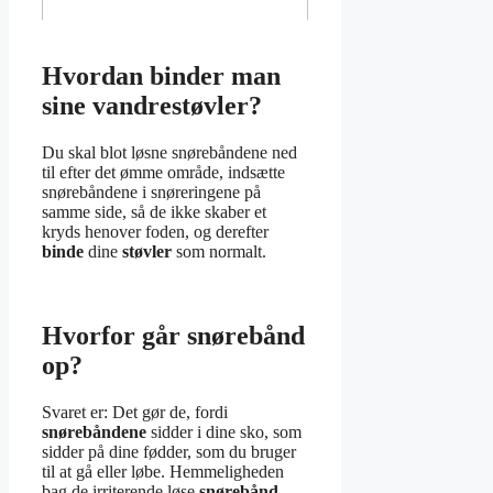
Hvordan binder man
sine vandrestøvler?
Du skal blot løsne snørebåndene ned
til efter det ømme område, indsætte
snørebåndene i snøreringene på
samme side, så de ikke skaber et
kryds henover foden, og derefter
binde
dine
støvler
som normalt.
Hvorfor går snørebånd
op?
Svaret er: Det gør de, fordi
snørebåndene
sidder i dine sko, som
sidder på dine fødder, som du bruger
til at gå eller løbe. Hemmeligheden
bag de irriterende løse
snørebånd