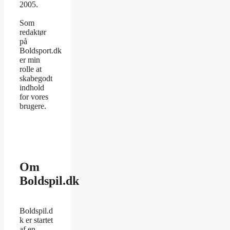
2005.
Som
redaktør
på
Boldsport.dk
er min
rolle at
skabegodt
indhold
for vores
brugere.
Om
Boldspil.dk
Boldspil.d
k er startet
af en