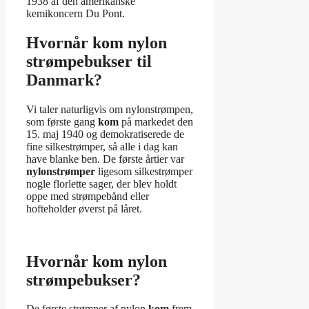
1938 af den amerikanske
kemikoncern Du Pont.
Hvornår kom nylon
strømpebukser til
Danmark?
Vi taler naturligvis om nylonstrømpen,
som første gang
kom
på markedet den
15. maj 1940 og demokratiserede de
fine silkestrømper, så alle i dag kan
have blanke ben. De første årtier var
nylonstrømper
ligesom silkestrømper
nogle florlette sager, der blev holdt
oppe med strømpebånd eller
hofteholder øverst på låret.
Hvornår kom nylon
strømpebukser?
De første strømper af nylon
kom
frem