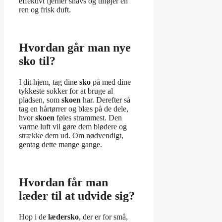
effektivt fjerner snavs og tilføjer en
ren og frisk duft.
Hvordan går man nye
sko til?
I dit hjem, tag dine
sko
på med dine
tykkeste sokker for at bruge al
pladsen, som
skoen
har. Derefter så
tag en hårtørrer og blæs på de dele,
hvor
skoen
føles strammest. Den
varme luft vil gøre dem blødere og
strække dem ud. Om nødvendigt,
gentag dette mange gange.
Hvordan får man
læder til at udvide sig?
Hop i de
lædersko
, der er for små,