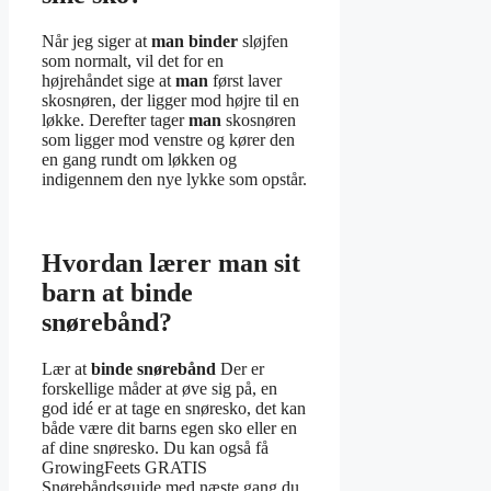
Når jeg siger at
man binder
sløjfen
som normalt, vil det for en
højrehåndet sige at
man
først laver
skosnøren, der ligger mod højre til en
løkke. Derefter tager
man
skosnøren
som ligger mod venstre og kører den
en gang rundt om løkken og
indigennem den nye lykke som opstår.
Hvordan lærer man sit
barn at binde
snørebånd?
Lær at
binde snørebånd
Der er
forskellige måder at øve sig på, en
god idé er at tage en snøresko, det kan
både være dit barns egen sko eller en
af dine snøresko. Du kan også få
GrowingFeets GRATIS
Snørebåndsguide med næste gang du