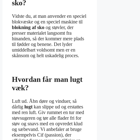
sko?
Vidste du, at man anvender en speciel
blokvæske og en speciel maskine til
blokning af sko
og støvler, der
presser materialet langsomt fra
hinanden, så der kommer mere plads
til fødder og benene. Det lyder
umiddelbart voldsomt men er en
skånsom og helt uskadelig proces.
Hvordan får man lugt
væk?
Luft ud. Åbn døre og vinduer, så
dårlig
lugt
kan slippe ud og erstattes
med ren luft. Giv rummet en tur med
støvsugeren og tør alle flader fri for
støv og snavs med en opvredet klud
og sæbevand. Vi anbefaler at bruge
eksempelvis Cif (passion), der