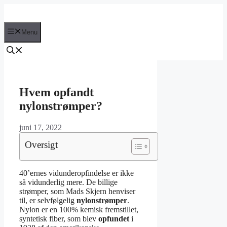
Hop
til
indhold
Menu
Hvem opfandt
nylonstrømper?
juni 17, 2022
Oversigt
40’ernes vidunderopfindelse er ikke
så vidunderlig mere. De billige
strømper, som Mads Skjern henviser
til, er selvfølgelig
nylonstrømper
.
Nylon er en 100% kemisk fremstillet,
syntetisk fiber, som blev
opfundet
i