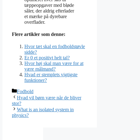
tæppeopgaver med bløde
såler, der aldrig efterlader
et mærke på dyrebare
overflader.
Flere artikler som denne:
Hvor tæt skal en fodboldstøvle
sidde?
Er 0 et positivt helt tal?
Hvor høj skal man være for at
være målmand?
Hvad er stemplets vigtigste
funktioner?
Kategorier
Fodbold
Hvad vil børn være når de bliver
stor?
What is an isolated system in
physics?