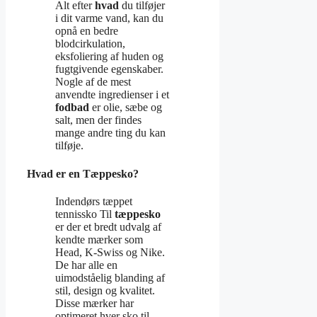
Alt efter
hvad
du tilføjer
i dit varme vand, kan du
opnå en bedre
blodcirkulation,
eksfoliering af huden og
fugtgivende egenskaber.
Nogle af de mest
anvendte ingredienser i et
fodbad
er olie, sæbe og
salt, men der findes
mange andre ting du kan
tilføje.
Hvad er en Tæppesko?
Indendørs tæppet
tennissko Til
tæppesko
er der et bredt udvalg af
kendte mærker som
Head, K-Swiss og Nike.
De har alle en
uimodståelig blanding af
stil, design og kvalitet.
Disse mærker har
optimeret hver sko til