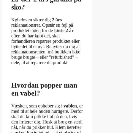
sko?
Købeloven sikrer dig
2 års
reklamationsret. Opstår en fejl på
produktet inden for de første
2 år
efter, du har købt det, skal
forhandleren reparere produktet eller
bytte det til et nyt. Benytter du dig af
reklamationsretten, må butikken ikke
bruge brugte – eller ”refurbished” –
dele, til at reparere dit produkt.
Hvordan popper man
en vabel?
Væsken, som ophober sig i
vablen
, er
med til at hele huden hurtigere. Derfor
skal du kun prikke hul på den, hvis
den irriterer dig. Husk at brug en steril
nål, når du prikker hul. Klem herefter
væsken forsigtigt ud, sæt et plaster på