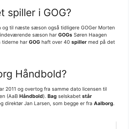
 spiller i GOG?
n og til næste sæson også tidligere GOGer Morten
 I indeværende sæson har
GOGs
Søren Haagen
 tiderne har
GOG
haft over 40
spiller
med på det
org Håndbold?
uar 2011 og overtog fra samme dato licensen til
nen (AaB
Håndbold
).
Bag
selskabet
står
og direktør Jan Larsen, som begge er fra
Aalborg
.