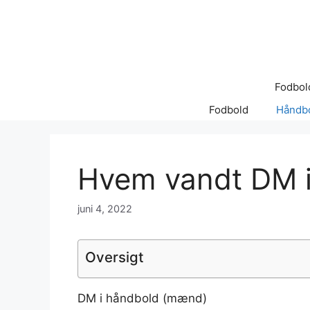
Hop
til
indhold
Fodbol
Fodbold
Håndb
Hvem vandt DM i
juni 4, 2022
Oversigt
DM i håndbold (mænd)