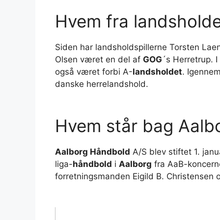
Hvem fra landsholdet
Siden har landsholdspillerne Torsten Lae
Olsen været en del af
GOG
´s Herretrup.
også været forbi A-
landsholdet
. Igennem
danske herrelandshold.
Hvem står bag Aalb
Aalborg Håndbold
A/S blev stiftet 1. jan
liga-
håndbold
i
Aalborg
fra AaB-koncer
forretningsmanden Eigild B. Christensen 