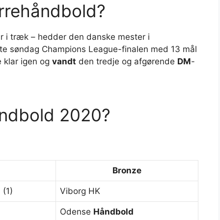
rrehåndbold?
 år i træk – hedder den danske mester i
bte søndag Champions League-finalen med 13 mål
 klar igen og
vandt
den tredje og afgørende
DM
-
åndbold 2020?
Bronze
d
(1)
Viborg HK
Odense
Håndbold