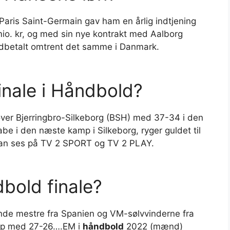
aris Saint-Germain gav ham en årlig indtjening
mio. kr, og med sin nye kontrakt med Aalborg
dbetalt omtrent det samme i Danmark.
inale i Håndbold?
er Bjerringbro-Silkeborg (BSH) med 37-34 i den
abe i den næste kamp i Silkeborg, ryger guldet til
kan ses på TV 2 SPORT og TV 2 PLAY.
bold finale?
ende mestre fra Spanien og VM-sølvvinderne fra
amp med 27-26….EM i
håndbold
2022 (mænd)