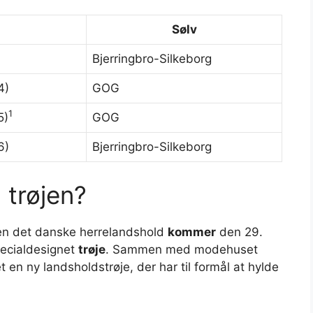
Sølv
Bjerringbro-Silkeborg
4)
GOG
1
5)
GOG
6)
Bjerringbro-Silkeborg
trøjen?
men det danske herrelandshold
kommer
den 29.
pecialdesignet
trøje
. Sammen med modehuset
n ny landsholdstrøje, der har til formål at hylde