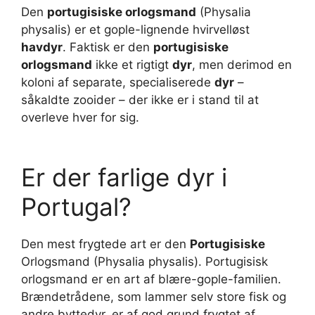
Den
portugisiske orlogsmand
(Physalia
physalis) er et gople-lignende hvirvelløst
havdyr
. Faktisk er den
portugisiske
orlogsmand
ikke et rigtigt
dyr
, men derimod en
koloni af separate, specialiserede
dyr
–
såkaldte zooider – der ikke er i stand til at
overleve hver for sig.
Er der farlige dyr i
Portugal?
Den mest frygtede art er den
Portugisiske
Orlogsmand (Physalia physalis). Portugisisk
orlogsmand er en art af blære-gople-familien.
Brændetrådene, som lammer selv store fisk og
andre byttedyr, er af god grund frygtet af