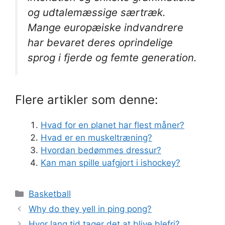
og udtalemæssige særtræk.
Mange europæiske indvandrere
har bevaret deres oprindelige
sprog i fjerde og femte generation.
Flere artikler som denne:
Hvad for en planet har flest måner?
Hvad er en muskeltræning?
Hvordan bedømmes dressur?
Kan man spille uafgjort i ishockey?
Kategorier
Basketball
Why do they yell in ping pong?
Hvor lang tid tager det at blive blefri?