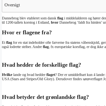
Oversigt
Dannebrog blev etableret som dansk
flag
i middelalderen og hører der
til 1200-tallets korstog i Estland,
hvor
Dannebrog ‘faldt fra himlen’ und
Hvor er flagene fra?
Et
flag
for en stat indeholder ofte farverne fra statens våbenskjold, g
også lodrette striber. Andre
flag
, fx europæiske korsflag, er dog ikke a
Hvad hedder de forskellige flag?
Hvilke
lande og hvad hedder
flaget
? Der er umiddelbart kun 4 lande:
USA (Stars and Stripes/Old Glory). Derudover findes sørøverflaget Jo
Hvad betyder det grønlandske flag?