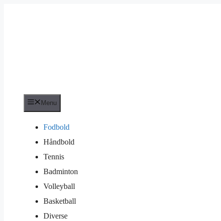
Hop
til
indhold
Menu
Fodbold
Håndbold
Tennis
Badminton
Volleyball
Basketball
Diverse