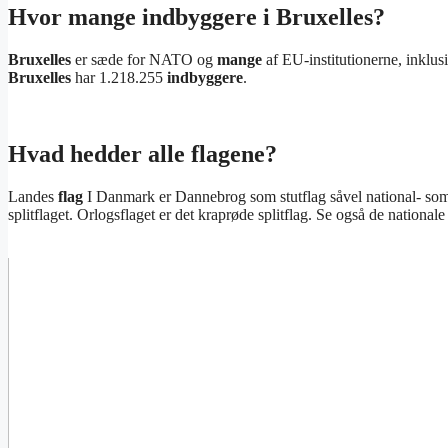
Hvor mange indbyggere i Bruxelles?
Bruxelles
er sæde for NATO og
mange
af EU-institutionerne, inklu
Bruxelles
har 1.218.255
indbyggere
.
Hvad hedder alle flagene?
Landes
flag
I Danmark er Dannebrog som stutflag såvel national- som ko
splitflaget. Orlogsflaget er det kraprøde splitflag. Se også de national