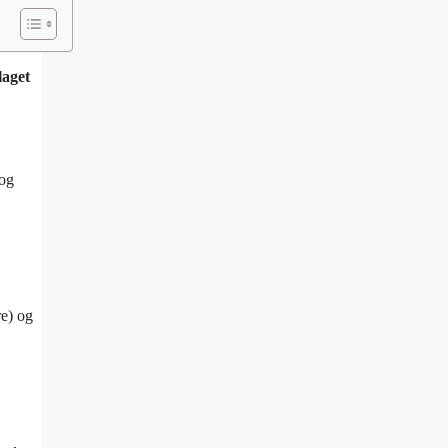
laget
dog
re) og