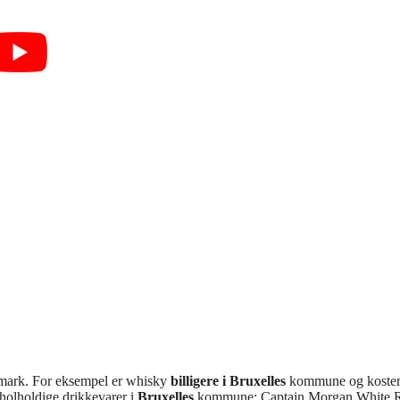
mark. For eksempel er whisky
billigere i Bruxelles
kommune og koste
holholdige drikkevarer i
Bruxelles
kommune: Captain Morgan White