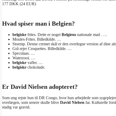
177 DKK (24 EUR)
Hvad spiser man i Belgien?
belgiske
frites. Dette er noget
Belgiens
nationale mad . …
Moules-Frites. Billedkilde. …
Stoemp. Denne cremet skål er den overlegne version af dine a
Grå rejer Croquettes. Billedkilde. …
Speculaas. …
Waterzooi. …
belgiske
vafler. …
belgiske
chokolade.
Er David Nielsen adopteret?
Som ung rejste hun til DR Congo, hvor hun arbejdede som sygeplejersk
overlægen, som senere skulle blive
David Nielsen
far. Kulturelle for
stadig var gravid.