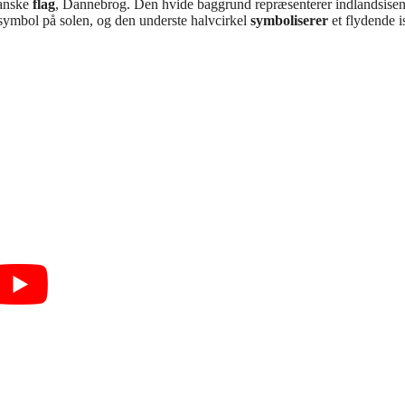
danske
flag
, Dannebrog. Den hvide baggrund repræsenterer indlandsisen
 symbol på solen, og den underste halvcirkel
symboliserer
et flydende i