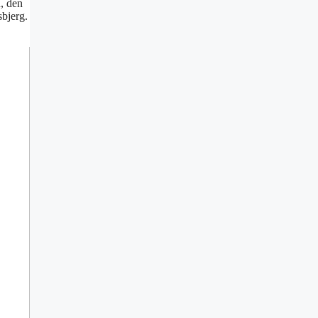
, den
sbjerg.