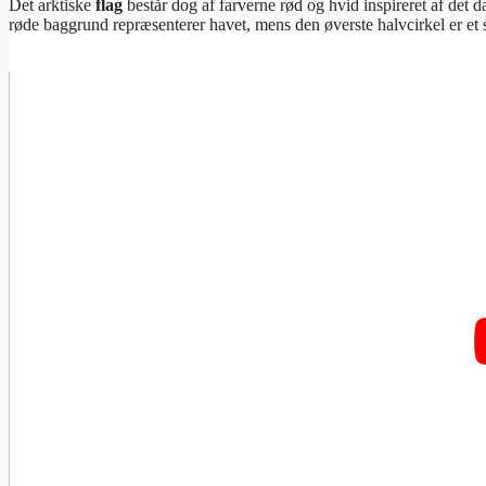
Det arktiske
flag
består dog af farverne rød og hvid inspireret af det 
røde baggrund repræsenterer havet, mens den øverste halvcirkel er et