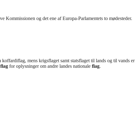
sive Kommissionen og det ene af Europa-Parlamentets to mødesteder.
ffardiflag, mens krigsflaget samt statsflaget til lands og til vands er
e
flag
for oplysninger om andre landes nationale
flag
.