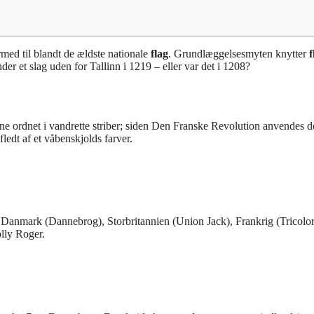
med til blandt de ældste nationale
flag
. Grundlæggelsesmyten knytter
f
er et slag uden for Tallinn i 1219 – eller var det i 1208?
erne ordnet i vandrette striber; siden Den Franske Revolution anvendes 
fledt af et våbenskjolds farver.
 Danmark (Dannebrog), Storbritannien (Union Jack), Frankrig (Tricolo
lly Roger.